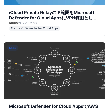
iCloud Private RelayのIP範囲をMicrosoft
Defender for Cloud AppsにVPN範囲として
登録する
hikky
2022.12.27
Microsoft Defender for Cloud Apps
SaaS
Microsoft Defender for Cloud AppsでAWS