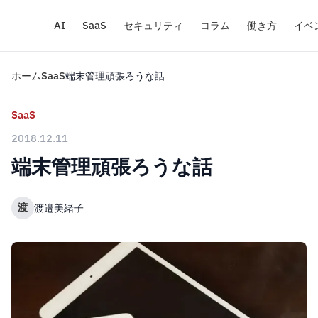
AI
SaaS
セキュリティ
コラム
働き方
イベ
ホーム
SaaS
端末管理頑張ろうな話
SaaS
2018.12.11
端末管理頑張ろうな話
渡
渡邉美緒子