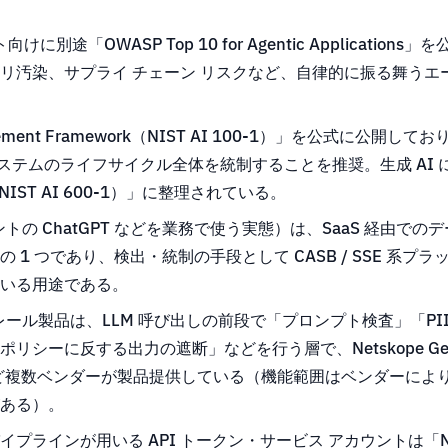
向けに別途「OWASP Top 10 for Agentic Applicati
リ汚染、サプライ チェーン リスクなど、自律的に振る舞うエ
gement Framework（NIST AI 100-1）」を公式に公開しており、Go
 AI システムのライフサイクル全体を統制することを推奨。生成 A
file（NIST AI 600-1）」に整理されている。
ントの ChatGPT などを業務で使う実態）は、SaaS 経由で
1 つであり、検出・統制の手段として CASB / SSE 系プラ
いる用途である。
レール製品は、LLM 呼び出しの前段で「プロンプト検査」「PII
に反する出力の遮断」などを行う層で、Netskope GenAI Secur
ligence など複数ベンダーが製品提供している（機能範囲はベンダ
ある）。
 パイプラインが用いる API トークン・サービス アカウントは「No