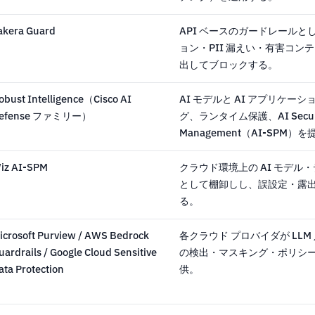
akera Guard
API ベースのガードレールと
ョン・PII 漏えい・有害コ
出してブロックする。
obust Intelligence（Cisco AI
AI モデルと AI アプリケ
efense ファミリー）
グ、ランタイム保護、AI Securit
Management（AI-SPM）
iz AI-SPM
クラウド環境上の AI モデル
として棚卸しし、誤設定・露出
る。
icrosoft Purview / AWS Bedrock
各クラウド プロバイダが LLM 
uardrails / Google Cloud Sensitive
の検出・マスキング・ポリシー適
ata Protection
供。