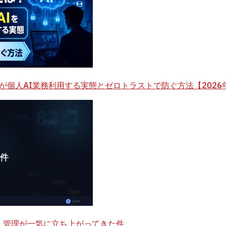
%が個人AI業務利用する実態とゼロトラストで防ぐ方法【2026
ntity）管理が一気に立ち上がってきた件