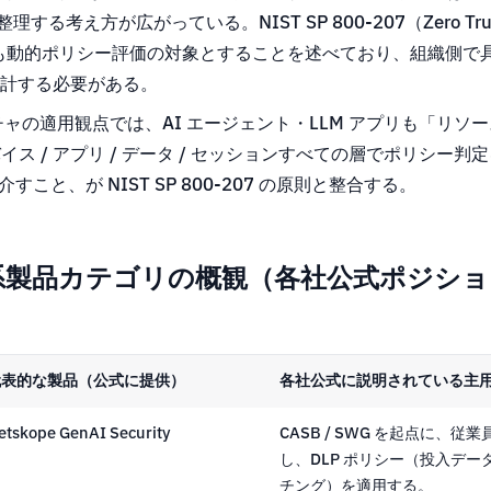
整理する考え方が広がっている。NIST SP 800-207（Zero Trus
クも動的ポリシー評価の対象とすることを述べており、組織側で
計する必要がある。
チャの適用観点では、AI エージェント・LLM アプリも「リソ
バイス / アプリ / データ / セッションすべての層でポリシー
介すこと、が NIST SP 800-207 の原則と整合する。
ィ系製品カテゴリの概観（各社公式ポジシ
代表的な製品（公式に提供）
各社公式に説明されている主
etskope GenAI Security
CASB / SWG を起点に、従業
し、DLP ポリシー（投入デ
チング）を適用する。