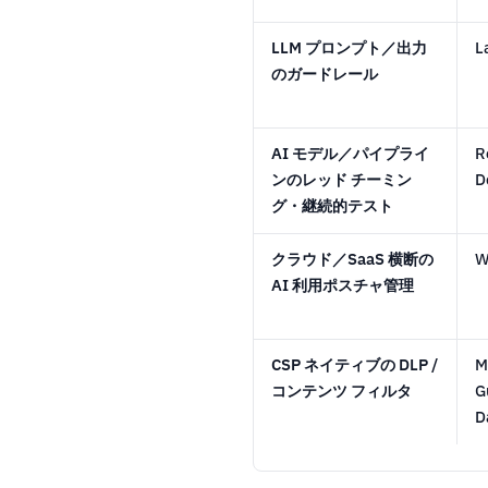
LLM プロンプト／出力
L
のガードレール
AI モデル／パイプライ
R
ンのレッド チーミン
D
グ・継続的テスト
クラウド／SaaS 横断の
W
AI 利用ポスチャ管理
CSP ネイティブの DLP /
M
コンテンツ フィルタ
G
D