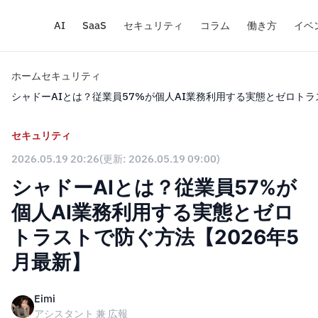
AI
SaaS
セキュリティ
コラム
働き方
イベ
ホーム
セキュリティ
シャドーAIとは？従業員57%が個人AI業務利用する実態とゼロトラ
セキュリティ
2026.05.19 20:26
(更新: 2026.05.19 09:00)
シャドーAIとは？従業員57%が
個人AI業務利用する実態とゼロ
トラストで防ぐ方法【2026年5
月最新】
Eimi
アシスタント 兼 広報