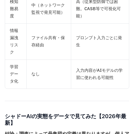
検知
高（従来型防御では困
中（ネットワーク
難易
難。CASB等で可視化可
監視で発見可能）
度
能）
情報
漏洩
ファイル共有・保
プロンプト入力ごとに発
リス
存経由
生
ク
学習
入力内容がAIモデルの学
デー
なし
習に使われる可能性
タ化
シャドーAIの実態をデータで見てみた【2026年最
新】