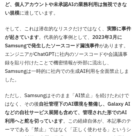
ど、個人アカウントや未承認AIの業務利用は無視できな
い規模
に達しています。
そして、これは潜在的なリスクだけではなく、
実際に事件
が起きています
。代表的な事例として、
2023年3月に
Samsungで発生したソースコード漏洩事件
があります。
エンジニアがChatGPTに社内のソースコードや会議議事
録を貼り付けたことで機密情報が外部に流出し、
Samsungは一時的に社内での生成AI利用を全面禁止しま
した。
ただし、Samsungはそのまま「AI禁止」を続けたわけで
はなく、その後
自社管理下のAI環境を整備し、Galaxy AI
などの自社サービス展開も含めて、管理された形でのAI
利用へと舵を切っています
。この経緯自体が、本記事のテ
ーマである「禁止」ではなく「正しく使わせる」というシ