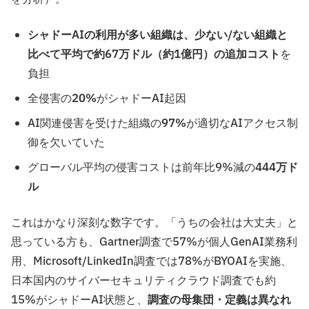
シャドーAIの利用が多い組織は、少ない/ない組織と
比べて平均で約67万ドル（約1億円）の追加コスト
を
負担
全侵害の
20%
がシャドーAI起因
AI関連侵害を受けた組織の
97%
が適切なAIアクセス制
御を欠いていた
グローバル平均の侵害コストは前年比9%減の
444万ド
ル
これはかなり深刻な数字です。「うちの会社は大丈夫」と
思っている方も、Gartner調査で57%が個人GenAI業務利
用、Microsoft/LinkedIn調査では78%がBYOAIを実施、
日本国内のサイバーセキュリティクラウド調査でも約
15%がシャドーAI状態と、
調査の母集団・定義は異なれ