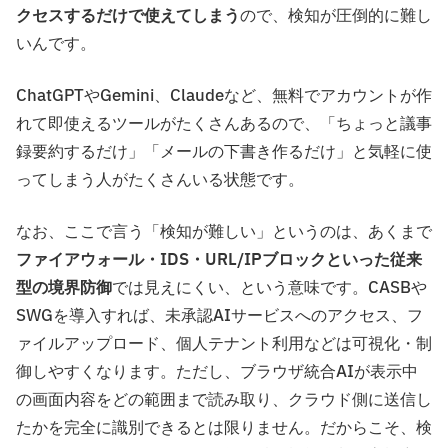
クセスするだけで使えてしまう
ので、検知が圧倒的に難し
いんです。
ChatGPTやGemini、Claudeなど、無料でアカウントが作
れて即使えるツールがたくさんあるので、「ちょっと議事
録要約するだけ」「メールの下書き作るだけ」と気軽に使
ってしまう人がたくさんいる状態です。
なお、ここで言う「検知が難しい」というのは、あくまで
ファイアウォール・IDS・URL/IPブロックといった従来
型の境界防御
では見えにくい、という意味です。CASBや
SWGを導入すれば、未承認AIサービスへのアクセス、フ
ァイルアップロード、個人テナント利用などは可視化・制
御しやすくなります。ただし、ブラウザ統合AIが表示中
の画面内容をどの範囲まで読み取り、クラウド側に送信し
たかを完全に識別できるとは限りません。だからこそ、検