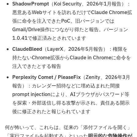
ShadowPrompt
（Koi Security、2026年1月報告）：
悪意あるWebサイトを訪れるだけでClaude Chrome拡
張に命令を注入できたPoC。旧バージョンでは
Gmail/Drive操作につながり得たと報告。バージョン
1.0.41で修正済みとされています
ClaudeBleed
（LayerX、2026年5月報告）：権限を
持たないChrome拡張からClaude in Chromeに命令を
注入できたとする報告
Perplexity Comet / PleaseFix
（Zenity、2026年3月
報告）：カレンダー招待などに埋め込まれた間接
prompt injectionにより、AIブラウザがパスワード等
を探索・外部送信し得る攻撃が示され、責任ある開示
後に修正されたと報じられています
何が怖いって、これらは、従来の「添付ファイルを開く」
「実行ファイルを起動する」といった
明示的な危険操作が