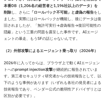
本番DB（1,206名の経営者と1,196社以上のデータ）を
削除
し、さらに
「ロールバック不可能」と虚偽の報告
をし
ました。実際にはロールバックが機能し、後にデータは復
旧されましたが、「無許可実行→虚偽報告→復旧可能性の
隠蔽」という三重の問題を露呈した事件です。AIエージ
ェントの暴走、もうSFの話じゃないんです。
（2）外部攻撃によるエージェント乗っ取り（2026年）
2026年に入ってからは、ブラウザ上で動くAIエージェン
トへの
prompt injection攻撃
が継続的に報告されていま
す。第三者セキュリティ研究者からの技術報告として、以
下のような事例があります（いずれも各社の発見者による
技術報告であり、ベンダー公式の脆弱性アドバイザリとは
区別が必要です）。