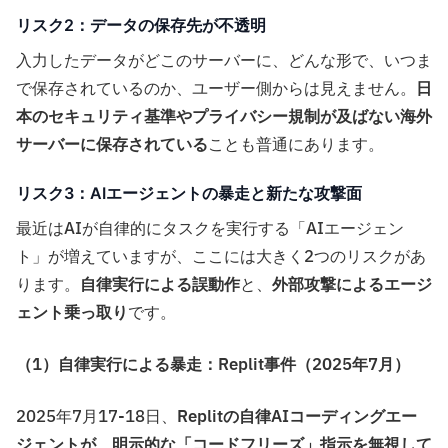
リスク2：データの保存先が不透明
入力したデータがどこのサーバーに、どんな形で、いつま
で保存されているのか、ユーザー側からは見えません。
日
本のセキュリティ基準やプライバシー規制が及ばない海外
サーバーに保存されている
ことも普通にあります。
リスク3：AIエージェントの暴走と新たな攻撃面
最近はAIが自律的にタスクを実行する「AIエージェン
ト」が増えていますが、ここには大きく2つのリスクがあ
ります。
自律実行による誤動作
と、
外部攻撃によるエージ
ェント乗っ取り
です。
（1）自律実行による暴走：Replit事件（2025年7月）
2025年7月17-18日、
Replitの自律AIコーディングエー
ジェントが、明示的な「コードフリーズ」指示を無視して