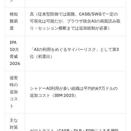
検知
高（従来型防御では困難。CASB/SWGで一定の
難易
可視化は可能だが、ブラウザ統合AIの画面読み取
度
り・セッション横断までは追加統制が必要）
IPA
10大
「AIの利用をめぐるサイバーリスク」として第3
脅威
位（初選出）
2026
侵害
時の
シャドーAI利用が多い組織は平均約67万ドルの
追加
追加コスト（IBM 2025）
コス
ト
主な
対策
ゼロトラスト（CASB・DLP・EDRによる多層防