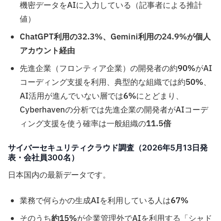
機密データをAIに入力している（記事者による推計
値）
ChatGPT利用の32.3%、Gemini利用の24.9%が個人
アカウント経由
先進企業（フロンティア企業）の開発者の約
90%
がAI
コーディング支援を利用、典型的な組織では約
50%
、
AI活用が進んでいない層では
6%
にとどまり、
Cyberhavenの分析では先進企業の開発者がAIコーデ
ィング支援を使う確率は一般組織の
11.5倍
サイバーセキュリティクラウド調査（2026年5月13日発
表・会社員300名）
日本国内の最新データです。
業務で何らかの生成AIを利用している人は
67%
そのうち
約15%
が企業管理外でAIを利用する「シャド