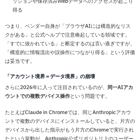
ッションや保存済みWebデータへのアクセスが起こり
得る
つまり、ベンダー自身が「ブラウザAIには構造的なリス
クがある」と公式ヘルプで注意喚起している領域です。
「すでに抜かれている」と断定するのは言い過ぎですが、
「構造的に情報流出や誤操作につながり得る」という評価
は妥当です。
「アカウント境界＝データ境界」の崩壊
さらに2026年に入って注目されているのが、
同一AIアカ
ウントでの複数デバイス操作
という問題です。
たとえばClaude in Chromeでは、同じAnthropicアカウ
ントで複数のデバイスにインストールしていると、片方の
デバイスから出した指示がもう片方のChromeで実行され
たという挙動が、Anthropic公式リポジトリ上のユーザー