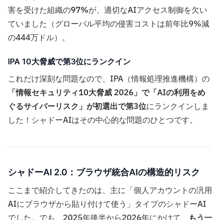
害を受けた組織の
97%
が、適切なAIアクセス制御を欠い
ていました（グローバル平均の侵害コストは前年比9%減
の444万ドル）。
IPA 10大脅威で第3位にランクイン
これだけ深刻な問題なので、IPA（情報処理推進機構）の
「情報セキュリティ10大脅威 2026」で「AIの利用をめ
ぐるサイバーリスク」が初選出で第3位
にランクインしま
した！シャドーAIはその中心的な問題のひとつです。
シャドーAI 2.0：ブラウザ統合AIの構造的リスク
ここまで紹介してきたのは、主に「個人アカウントの汎用
AIにブラウザから貼り付けて使う」タイプのシャドーAI
でした。でも、2025年後半から2026年にかけて、
もう一