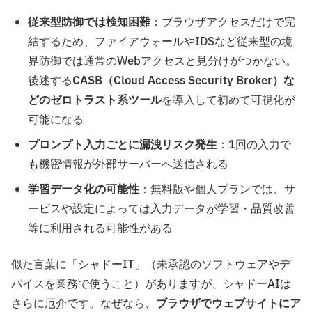
従来型防御では検知困難
：ブラウザアクセスだけで完
結するため、ファイアウォールやIDSなど従来型の境
界防御では通常のWebアクセスと見分けがつかない。
後述する
CASB（Cloud Access Security Broker）な
どのゼロトラスト系ツール
を導入して初めて可視化が
可能になる
プロンプト入力ごとに漏洩リスク発生
：1回の入力で
も機密情報が外部サーバーへ送信される
学習データ化の可能性
：無料版や個人プランでは、サ
ービスや設定によっては入力データが学習・品質改善
等に利用される可能性がある
似た言葉に「シャドーIT」（未承認のソフトウェアやデ
バイスを業務で使うこと）がありますが、シャドーAIは
さらに厄介です。なぜなら、
ブラウザでウェブサイトにア