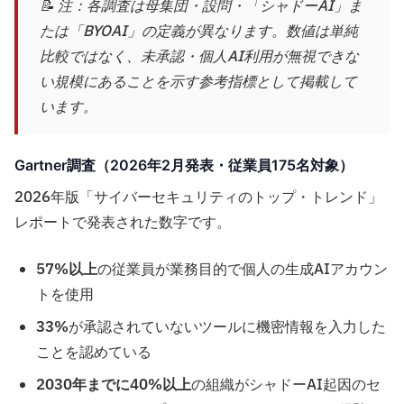
📝 注：各調査は母集団・設問・「シャドーAI」ま
たは「BYOAI」の定義が異なります。数値は単純
比較ではなく、未承認・個人AI利用が無視できな
い規模にあることを示す参考指標として掲載して
います。
Gartner調査（2026年2月発表・従業員175名対象）
2026年版「サイバーセキュリティのトップ・トレンド」
レポートで発表された数字です。
57%以上
の従業員が業務目的で個人の生成AIアカウン
トを使用
33%
が承認されていないツールに機密情報を入力した
ことを認めている
2030年までに40%以上
の組織がシャドーAI起因のセ