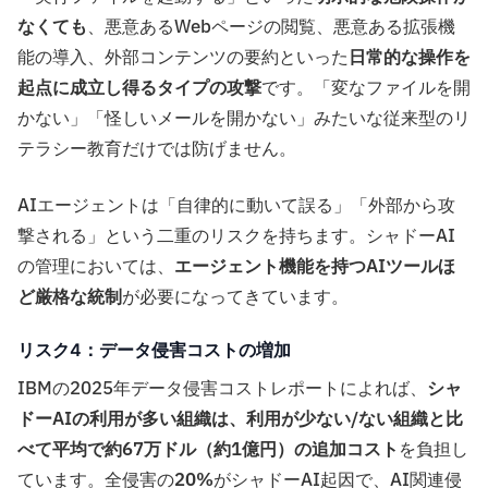
なくても
、悪意あるWebページの閲覧、悪意ある拡張機
能の導入、外部コンテンツの要約といった
日常的な操作を
起点に成立し得るタイプの攻撃
です。「変なファイルを開
かない」「怪しいメールを開かない」みたいな従来型のリ
テラシー教育だけでは防げません。
AIエージェントは「自律的に動いて誤る」「外部から攻
撃される」という二重のリスクを持ちます。シャドーAI
の管理においては、
エージェント機能を持つAIツールほ
ど厳格な統制
が必要になってきています。
リスク4：データ侵害コストの増加
IBMの2025年データ侵害コストレポートによれば、
シャ
ドーAIの利用が多い組織は、利用が少ない/ない組織と比
べて平均で約67万ドル（約1億円）の追加コスト
を負担し
ています。全侵害の
20%
がシャドーAI起因で、AI関連侵