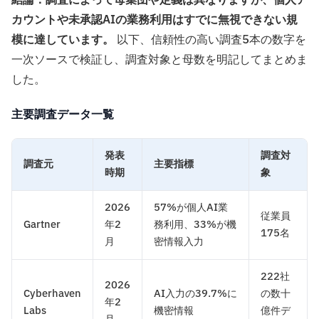
結論：調査によって母集団や定義は異なりますが、個人ア
カウントや未承認AIの業務利用はすでに無視できない規
模に達しています。
以下、信頼性の高い調査5本の数字を
一次ソースで検証し、調査対象と母数を明記してまとめま
した。
主要調査データ一覧
発表
調査対
調査元
主要指標
時期
象
2026
57%が個人AI業
従業員
Gartner
年2
務利用、33%が機
175名
月
密情報入力
222社
2026
Cyberhaven
AI入力の39.7%に
の数十
年2
Labs
機密情報
億件デ