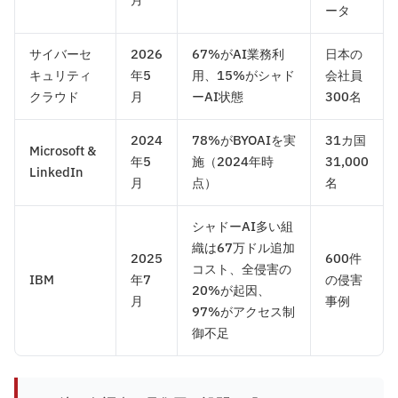
月
ータ
サイバーセ
2026
67%がAI業務利
日本の
キュリティ
年5
用、15%がシャド
会社員
クラウド
月
ーAI状態
300名
2024
78%がBYOAIを実
31カ国
Microsoft &
年5
施（2024年時
31,000
LinkedIn
月
点）
名
シャドーAI多い組
織は67万ドル追加
2025
600件
コスト、全侵害の
IBM
年7
の侵害
20%が起因、
月
事例
97%がアクセス制
御不足