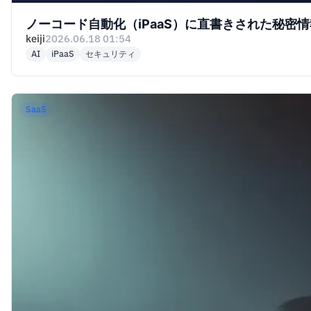
ノーコード自動化（iPaaS）に直書きされた秘密情報
keiji
2026.06.18 01:54
AI
iPaaS
セキュリティ
SaaS