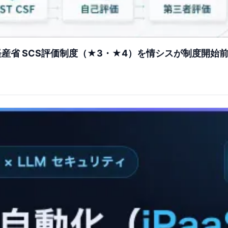
省 SCS評価制度（★3・★4）を情シスが制度開始前に