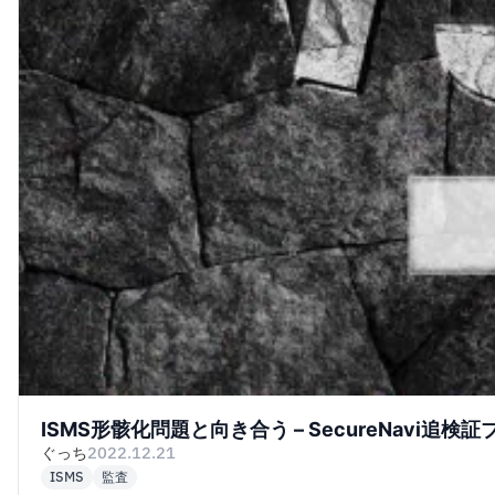
ISMS形骸化問題と向き合う – SecureNavi追検証フ
ぐっち
2022.12.21
ISMS
監査