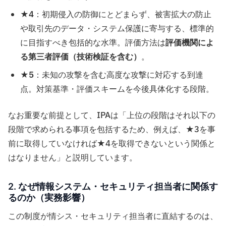
★4
：初期侵入の防御にとどまらず、被害拡大の防止
や取引先のデータ・システム保護に寄与する、標準的
に目指すべき包括的な水準。評価方法は
評価機関によ
る第三者評価（技術検証を含む）
。
★5
：未知の攻撃を含む高度な攻撃に対応する到達
点。対策基準・評価スキームを今後具体化する段階。
なお重要な前提として、IPAは「上位の段階はそれ以下の
段階で求められる事項を包括するため、例えば、★3を事
前に取得していなければ★4を取得できないという関係と
はなりません」と説明しています。
2. なぜ情報システム・セキュリティ担当者に関係す
るのか（実務影響）
この制度が情シス・セキュリティ担当者に直結するのは、