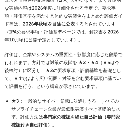
政法人情報処理推進機構（IPA）が担います。より具体的
な実施内容は2026年度に詳細化される予定で、要求事
項・評価基準を満たす具体的な実装例をまとめた評価ガイ
ド等は、
2026年秋頃を目途に公表
するとされています
（IPAの要求事項・評価基準ページでは、解説書を2026
年10月頃に公開予定としています）。
評価は、企業やシステムの重要性・影響度に応じた段階で
行われます。方針では対策の段階を
★3・★4
（★5は今
後検討）に区分し、★3の要求事項・評価基準を基礎とし
て、★4ではより広い範囲・対策を含む要求事項に基づい
て評価を行う、という構造が示されています。
★3
：一般的なサイバー脅威に対処しうる、すべての
サプライチェーン企業が最低限実装すべき基礎的な水
準。評価方法は
専門家の確認を経た自己評価（専門家
確認付き自己評価）
。