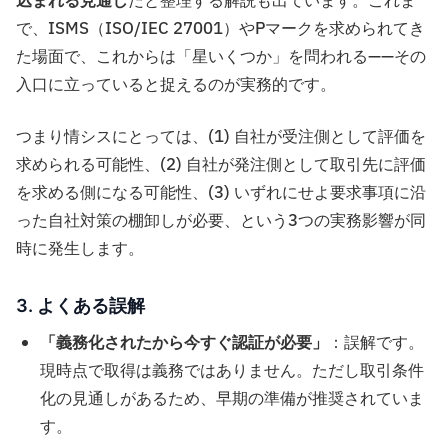
込まれる見通し
だと整理する解説も出ています。これま
で、ISMS（ISO/IEC 27001）やPマークを求められてき
た場面で、これからは「星いくつか」を問われる——その
入口に立っていると捉えるのが実務的です。
つまり情シスにとっては、(1) 自社が受注側として評価を
求められる可能性、(2) 自社が発注側として取引先に評価
を求める側になる可能性、(3) いずれにせよ要求事項に沿
った自社対策の棚卸しが必要、という3つの実務影響が同
時に発生します。
3. よくある誤解
「義務化されたから今すぐ認証が必要」
：誤解です。
現時点で取得は義務ではありません。ただし取引条件
化の見通しがあるため、早期の準備が推奨されていま
す。