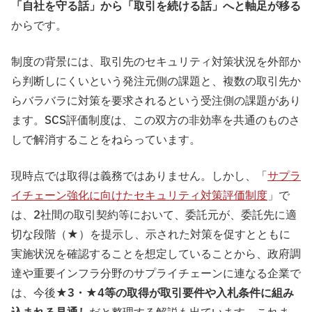
「自社を守る話」から「取引を続ける話」へと軸足が移る
からです。
制度の背景には、取引先のセキュリティ対策状況を外部か
ら判断しにくいという発注元側の課題と、複数の取引先か
らバラバラに対策を要求されるという受注側の課題があり
ます。SCS評価制度は、この双方の非効率を共通のものさ
しで解消することをねらっています。
現時点では取得は義務ではありません。しかし、「
サプラ
イチェーン強化に向けたセキュリティ対策評価制度
」で
は、2社間の取引契約等において、委託元が、委託先に適
切な段階（★）を提示し、示された対策を促すとともに
実施状況を確認することを想定していることから、政府調
達や重要インフラ分野のサプライチェーンに連なる企業で
は、今後
★3・★4等の取得が取引要件や入札条件に組み