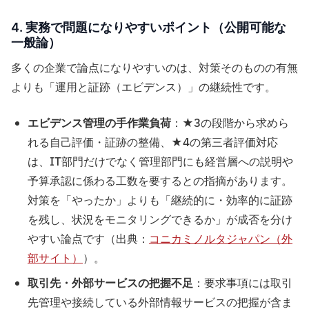
4. 実務で問題になりやすいポイント（公開可能な
一般論）
多くの企業で論点になりやすいのは、対策そのものの有無
よりも「運用と証跡（エビデンス）」の継続性です。
エビデンス管理の手作業負荷
：★3の段階から求めら
れる自己評価・証跡の整備、★4の第三者評価対応
は、IT部門だけでなく管理部門にも経営層への説明や
予算承認に係わる工数を要するとの指摘があります。
対策を「やったか」よりも「継続的に・効率的に証跡
を残し、状況をモニタリングできるか」が成否を分け
やすい論点です（出典：
コニカミノルタジャパン（外
部サイト）
）。
取引先・外部サービスの把握不足
：要求事項には取引
先管理や接続している外部情報サービスの把握が含ま