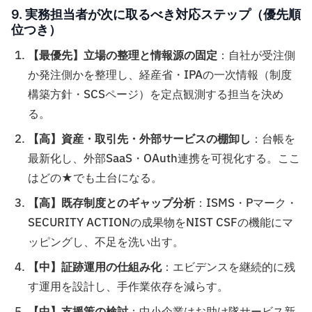
9. 実務担当者が次に取るべき対応ステップ（優先順
位つき）
【最優先】立場の整理と情報源の固定
：自社が受注側
か発注側かを整理し、経産省・IPAの一次情報（制度
構築方針・SCSページ）を定点観測する担当を決め
る。
【高】資産・取引先・外部サービスの棚卸し
：台帳を
最新化し、外部SaaS・OAuth連携を可視化する。ここ
はどの★でも土台になる。
【高】既存制度とのギャップ分析
：ISMS・Pマーク・
SECURITY ACTIONの成果物をNIST CSFの機能にマ
ッピングし、不足を洗い出す。
【中】証跡運用の仕組み化
：エビデンスを継続的に残
す運用を設計し、手作業依存を減らす。