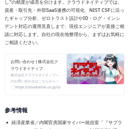
し”の精度が成否を分けます。クラウドネイティブでは、
資産・取引先・外部SaaS連携の可視化、NIST CSFに沿っ
たギャップ分析、ゼロトラスト設計やID・ログ・インシ
デント対応の運用見直しまで、現役エンジニアが直接ご相
談に対応します。自社の現在地整理から、まずはお気軽に
ご相談ください。
お問い合わせ | 株式会社ク
ラウドネイティブ
株式会社クラウドネイティブへ
のお問い合わせはこちらから。
製品・サービスに関するご相
https://cloudnative.co.jp/contact/
談、お見積り、資料請求など、
お気軽にお問い合わせくださ
い。
参考情報
経済産業省／内閣官房国家サイバー統括室「『サプラ