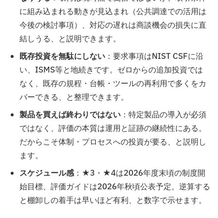
に組み込まれる動きが見込まれ（公共調達での活用は
今後の検討事項）、対応の遅れは商談機会の損失に直
結しうる、と説明できます。
既存投資を無駄にしない
：要求事項はNIST CSFに沿
い、ISMS等と地続きです。ゼロからの追加投資では
なく、既存の規程・台帳・ツールの再利用で多くをカ
バーできる、と整理できます。
製品を買えば終わりではない
：特定製品の導入が必須
ではなく、評価の本質は運用と証跡の継続性にある。
だからこそ体制・プロセスへの投資が要る、と説明し
ます。
スケジュール感
：★3・★4は2026年度末頃の制度開
始目標、評価ガイドは2026年秋頃公表予定。逆算する
と棚卸しの着手は早いほど有利、と数字で示せます。