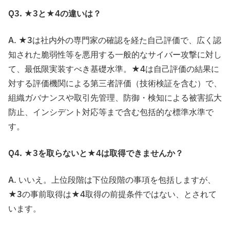
Q3. ★3と★4の違いは？
A. ★3は社内外の専門家の確認を経た自己評価で、広く認
知された脆弱性等を悪用する一般的なサイバー攻撃に対し
て、最低限実装すべき基礎水準。★4は自己評価の結果に
対する評価機関による第三者評価（技術検証を含む）で、
組織ガバナンスや取引先管理、防御・検知による被害拡大
防止、インシデント対応等まで含む包括的な標準水準で
す。
Q4. ★3を取らないと★4は取得できませんか？
A. いいえ。上位段階は下位段階の事項を包括しますが、
★3の事前取得は★4取得の前提条件ではない、とされて
います。