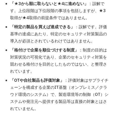
「★3から順に取らないと★4に進めない」
：誤解で
す。上位段階は下位段階の事項を包括しますが、★3
取得が★4取得の前提条件ではありません。
「特定の製品を買えば達成できる」
：誤解です。評価
基準の達成にあたり、特定のセキュリティ対策製品の
導入が必須とされているわけではありません。
「格付けで企業を順位づけする制度」
：制度の目的は
対策状況の可視化であり、企業のセキュリティ対策を
競わせる格付けを目的としたものではない、と整理さ
れています。
「OTや自社製品も評価対象」
：評価対象はサプライチ
ェーンを構成する企業のIT基盤（オンプレミス／クラ
ウド環境のシステム）で、製造環境等の制御（OT）シ
ステムや発注元へ提供する製品等は直接の対象とはさ
れていません。