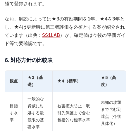
経て登録されます。
なお、解説によっては★3の有効期間を1年、★4を3年と
し、★4は更新時に第三者評価を必須とする案が紹介され
ています（出典：
SS1LAB
）が、確定値は今後の評価ガイ
ド等で要確認です。
6. 対応方針の比較表
★3（基
★5（高
観点
★4（標準）
礎）
度）
一般的な
未知の攻撃
目指
脅威に対
被害拡大防止・取
まで含む到
す水
処する最
引先保護まで含む
達点（今後
準
低限の基
包括的な標準水準
具体化）
礎水準