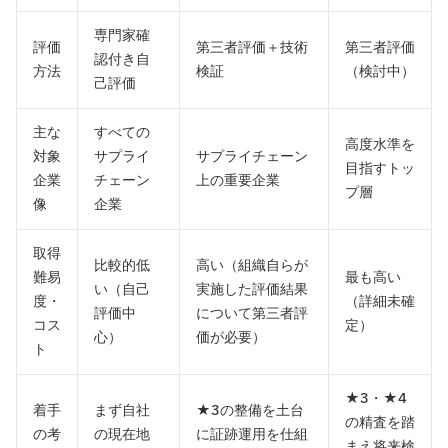
専門家確
評価
第三者評価＋技術
第三者評価
認付き自
方法
検証
（検討中）
己評価
主な
すべての
高度水準を
対象
サプライ
サプライチェーン
目指すトッ
企業
チェーン
上の重要企業
プ層
像
企業
取得
比較的低
高い（組織自らが
難易
最も高い
い（自己
実施した評価結果
度・
（詳細未確
評価中
について第三者評
コス
定）
心）
価が必要）
ト
★3・★4
着手
まず自社
★3の整備を土台
の精査を踏
の考
の現在地
に証跡運用を仕組
まえ将来検