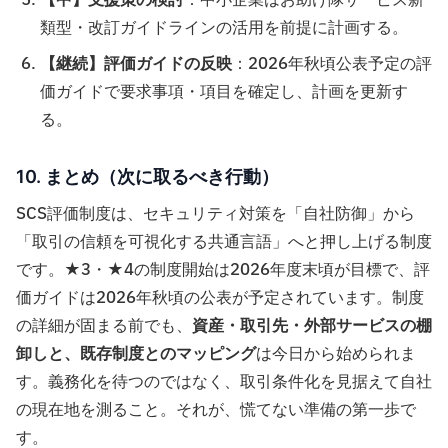
【中】支援策の検討
：中小企業はお助け隊サービス新
類型・改訂ガイドラインの活用を前提に計画する。
【継続】評価ガイドの反映
：2026年秋頃公表予定の評
価ガイドで要求事項・項目を確定し、計画を更新す
る。
10. まとめ（次に取るべき行動）
SCS評価制度は、セキュリティ対策を「自社防御」から
「取引の信頼を可視化する共通言語」へと押し上げる制度
です。★3・★4の制度開始は2026年度末頃が目標で、評
価ガイドは2026年秋頃の公表が予定されています。制度
の詳細が固まる前でも、
資産・取引先・外部サービスの棚
卸しと、既存制度とのマッピング
は今日から始められま
す。義務化を待つのではなく、取引条件化を見据えて自社
の現在地を測ること。それが、慌てない準備の第一歩で
す。