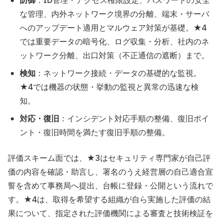
防御
：ID管理・アクセス権限設定、パスワードの安全
な管理、内外ネットワーク境界の分離、端末・サーバ
へのアップデート適用とマルウェア対策が基礎。★4
では重要データの暗号化、ログ収集・分析、社内のネ
ットワーク分離、出口対策（不正通信の遮断）まで。
検知
：ネットワーク接続・データの基礎的な監視。
★4では機器の状態・挙動の監視と異常の迅速な検
知。
対応・復旧
：インシデント対応手順の整備、復旧ポイ
ント・復旧時間を満たす復旧手順の整備。
評価スキーム面では、★3はセキュリティ専門家が自己評
価の内容を確認・助言し、署名のうえ経営層の自己適合宣
誓を含めて事務局へ提出、台帳に登録・公開という流れで
す。★4は、取得を希望する組織が自ら実施した評価の結
果について、指定された評価機関による審査と技術検証を