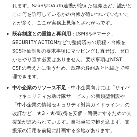
れます。SaaSやOAuth連携が増えた組織ほど、誰がど
こに何を許可しているかの台帳が追いついていないこ
とが多く、ここが実務上見落とされがちです。
既存制度との重複と再利用
：ISMSやPマーク、
SECURITY ACTIONなどで整備済みの規程・台帳を
SCS評価制度の要求事項にマッピングし直せば、ゼロ
からやり直す必要はありません。要求事項はNIST
CSFの考え方に沿うため、既存の枠組みと地続きで整
理できます。
中小企業のリソース不足
：中小企業向けには「サイバ
ーセキュリティお助け隊サービス」の新類型創設や
「中小企業の情報セキュリティ対策ガイドライン」の
改訂など、★3・★4取得を安価・簡便にするための支
援策が進められています。自社単独で抱え込まず、支
援策の活用を前提に計画する余地があります。