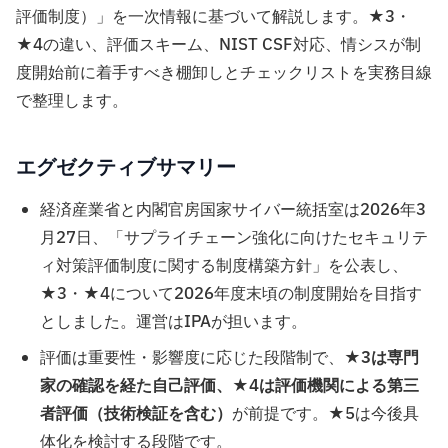
評価制度）」を一次情報に基づいて解説します。★3・
★4の違い、評価スキーム、NIST CSF対応、情シスが制
度開始前に着手すべき棚卸しとチェックリストを実務目線
で整理します。
エグゼクティブサマリー
経済産業省と内閣官房国家サイバー統括室は2026年3
月27日、「サプライチェーン強化に向けたセキュリテ
ィ対策評価制度に関する制度構築方針」を公表し、
★3・★4について2026年度末頃の制度開始を目指す
としました。運営はIPAが担います。
評価は重要性・影響度に応じた段階制で、
★3は専門
家の確認を経た自己評価、★4は評価機関による第三
者評価（技術検証を含む）
が前提です。★5は今後具
体化を検討する段階です。