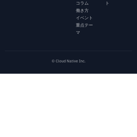
コラム
ト
働き方
イベント
重点テー
マ
© Cloud Native Inc.