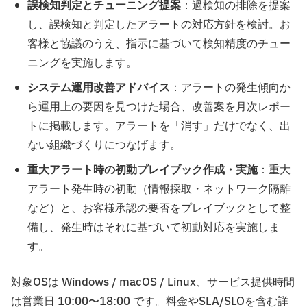
誤検知判定とチューニング提案
：過検知の排除を提案
し、誤検知と判定したアラートの対応方針を検討。お
客様と協議のうえ、指示に基づいて検知精度のチュー
ニングを実施します。
システム運用改善アドバイス
：アラートの発生傾向か
ら運用上の要因を見つけた場合、改善案を月次レポー
トに掲載します。アラートを「消す」だけでなく、出
ない組織づくりにつなげます。
重大アラート時の初動プレイブック作成・実施
：重大
アラート発生時の初動（情報採取・ネットワーク隔離
など）と、お客様承認の要否をプレイブックとして整
備し、発生時はそれに基づいて初動対応を実施しま
す。
対象OSは Windows / macOS / Linux、サービス提供時間
は営業日 10:00〜18:00 です。料金やSLA/SLOを含む詳