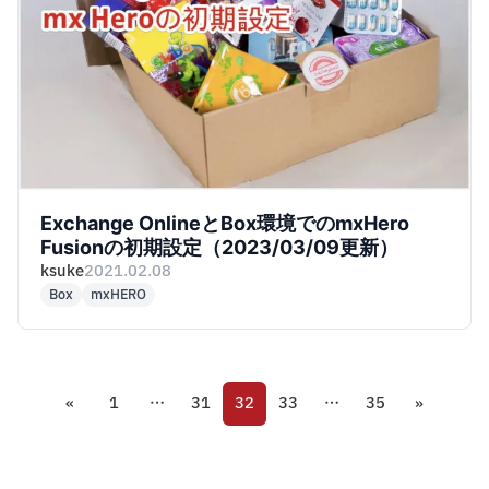
Exchange OnlineとBox環境でのmxHero
Fusionの初期設定（2023/03/09更新）
ksuke
2021.02.08
Box
mxHERO
«
1
…
31
32
33
…
35
»