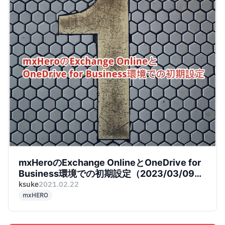
mxHeroのExchange OnlineとOneDrive for
Business環境での初期設定（2023/03/09更
新）
ksuke
2021.02.22
mxHERO