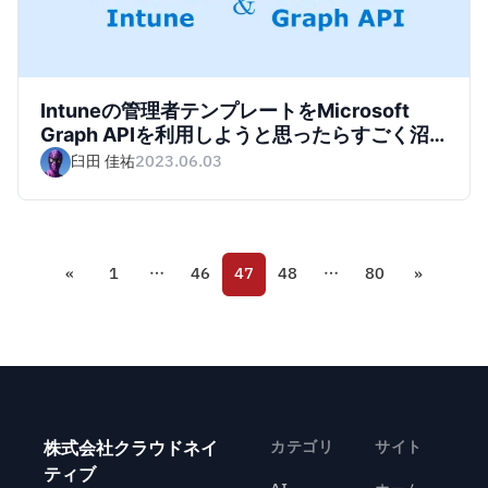
Intuneの管理者テンプレートをMicrosoft
Graph APIを利用しようと思ったらすごく沼
ったのでその経緯をまとめてみた
臼田 佳祐
2023.06.03
«
1
…
46
47
48
…
80
»
株式会社クラウドネイ
カテゴリ
サイト
ティブ