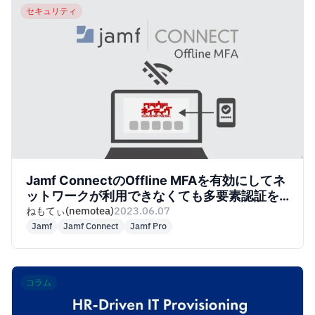
セキュリティ
Jamf ConnectのOffline MFAを有効にしてネ
ットワークが利用できなくても多要素認証を
使っちゃおう！
ねもてぃ(nemotea)
2023.06.07
Jamf
Jamf Connect
Jamf Pro
コラム