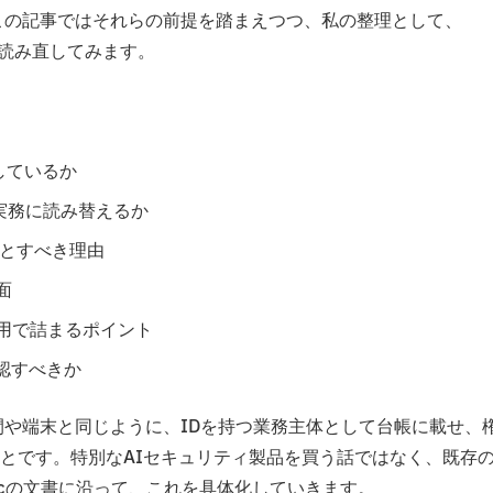
この記事ではそれらの前提を踏まえつつ、私の整理として、
トを読み直してみます。
しているか
dをどう実務に読み替えるか
で落とすべき理由
面
運用で詰まるポイント
認すべきか
間や端末と同じように、IDを持つ業務主体として台帳に載せ、
とです。特別なAIセキュリティ製品を買う話ではなく、既存
picの文書に沿って、これを具体化していきます。