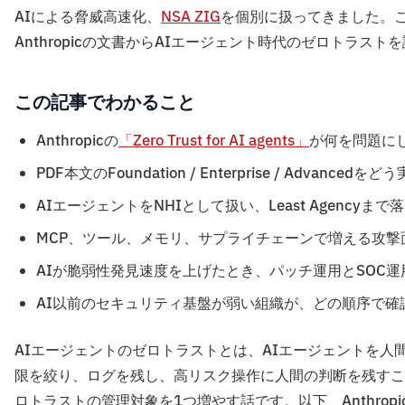
AIによる脅威高速化、
NSA ZIG
を個別に扱ってきました。
Anthropicの文書からAIエージェント時代のゼロトラス
この記事でわかること
Anthropicの
「Zero Trust for AI agents」
が何を問題に
PDF本文のFoundation / Enterprise / Advance
AIエージェントをNHIとして扱い、Least Agencyま
MCP、ツール、メモリ、サプライチェーンで増える攻撃
AIが脆弱性発見速度を上げたとき、パッチ運用とSOC
AI以前のセキュリティ基盤が弱い組織が、どの順序で確
AIエージェントのゼロトラストとは、AIエージェントを人
限を絞り、ログを残し、高リスク操作に人間の判断を残すこ
ロトラストの管理対象を1つ増やす話です。以下、Anthro