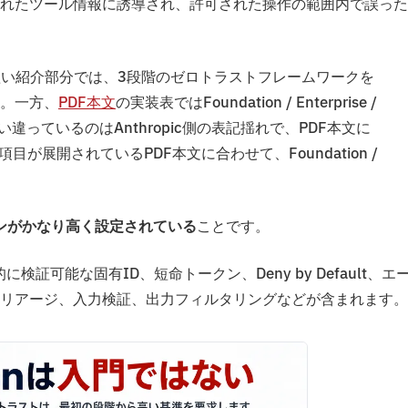
れたツール情報に誘導され、許可された操作の範囲内で誤った
。その短い紹介部分では、3段階のゼロトラストフレームワークを
います。一方、
PDF本文
の実装表ではFoundation / Enterprise /
違っているのはAnthropic側の表記揺れで、PDF本文に
目が展開されているPDF本文に合わせて、Foundation /
ラインがかなり高く設定されている
ことです。
検証可能な固有ID、短命トークン、Deny by Default、エ
一次トリアージ、入力検証、出力フィルタリングなどが含まれます。