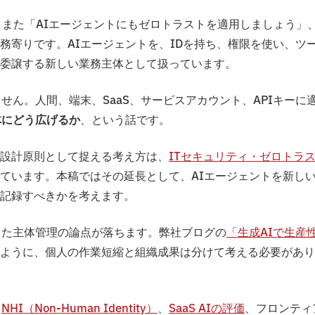
また「AIエージェントにもゼロトラストを適用しましょう」
務寄りです。AIエージェントを、IDを持ち、権限を使い、ツ
委譲する新しい業務主体として扱っています。
せん。人間、端末、SaaS、サービスアカウント、APIキーに
体にどう広げるか
、という話です。
設計原則として捉える考え方は、
ITセキュリティ・ゼロトラ
ています。本稿ではその延長として、AIエージェントを新し
記録すべきかを考えます。
した主体管理の論点が落ちます。弊社ブログの
「生成AIで生産
ように、個人の作業短縮と組織成果は分けて考える必要があり
、
NHI（Non-Human Identity）
、
SaaS AIの評価
、フロンティ