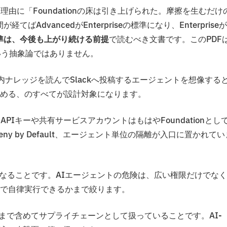
由に「Foundationの床は引き上げられた。摩擦を生むだけ
ばAdvancedがEnterpriseの標準になり、Enterpriseが
準は、今後も上がり続ける前提
で読むべき文書です。このPDF
いう抽象論ではありません。
ナレッジを読んでSlackへ投稿するエージェントを想像する
める、のすべてが設計対象になります。
APIキーや共有サービスアカウントはもはやFoundationとし
y by Default、エージェント単位の隔離が入口に置かれてい
ncyが必要になることです。AIエージェントの危険は、広い権限だけでな
で自律実行できるかまで絞ります。
まで含めてサプライチェーンとして扱っていることです。AI-