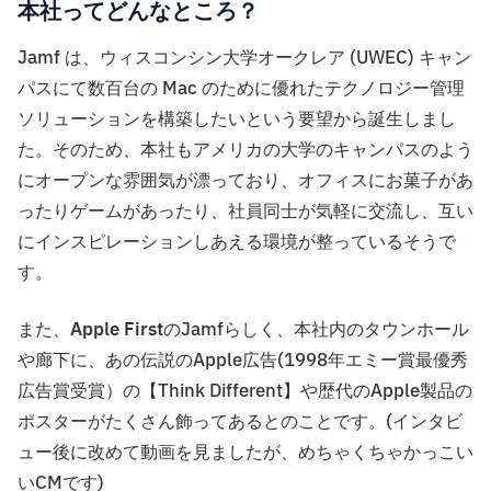
本社ってどんなところ？
Jamf は、ウィスコンシン大学オークレア (UWEC) キャン
パスにて数百台の Mac のために優れたテクノロジー管理
ソリューションを構築したいという要望から誕生しまし
た。そのため、本社もアメリカの大学のキャンパスのよう
にオープンな雰囲気が漂っており、オフィスにお菓子があ
ったりゲームがあったり、社員同士が気軽に交流し、互い
にインスピレーションしあえる環境が整っているそうで
す。
また、
Apple First
のJamfらしく、本社内のタウンホール
や廊下に、あの伝説のApple広告(1998年エミー賞最優秀
広告賞受賞）の【Think Different】や歴代のApple製品の
ポスターがたくさん飾ってあるとのことです。(インタビ
ュー後に改めて動画を見ましたが、めちゃくちゃかっこい
いCMです)