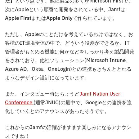
た】
という点です。他社製品の多くがMicrosoft Firstで、
次にAppleという順番で開発をされている中、Jamfは
Apple First
または
Apple Only
で作られています。
ただし、Appleのことだけを考えているわけではなく、お
客様のIT環境全体の中で、どういう役割ができるか、IT
管理者がもとめる機能は何かなどをしっかり考え製品開発
をされており、他社ソリューション(Microsoft Intune、
Azure AD、Okta、OneLogin)との連携もきちんととれる
ようなデザイン設計になっています。
また、インタビュー時はちょうど
Jamf Nation User
Conference
(通常JNUC)の最中で、Googleとの連携を強
化していくとのアナウンスがあったそうです。
これからのJamfの活躍がますます楽しみになるアナウン
スですね！