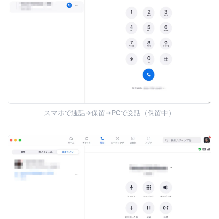
スマホで通話→保留→PCで受話（保留中）