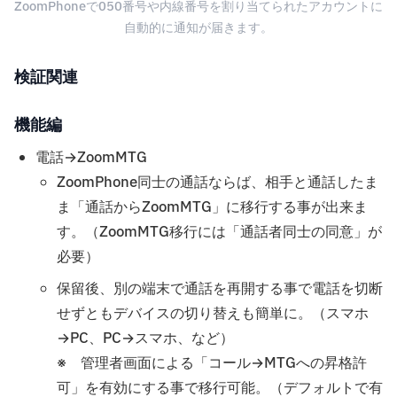
ZoomPhoneで050番号や内線番号を割り当てられたアカウントに
自動的に通知が届きます。
検証関連
機能編
電話→ZoomMTG
ZoomPhone同士の通話ならば、相手と通話したま
ま「通話からZoomMTG」に移行する事が出来ま
す。（ZoomMTG移行には「通話者同士の同意」が
必要）
保留後、別の端末で通話を再開する事で電話を切断
せずともデバイスの切り替えも簡単に。（スマホ
→PC、PC→スマホ、など）
※ 管理者画面による「コール→MTGへの昇格許
可」を有効にする事で移行可能。（デフォルトで有