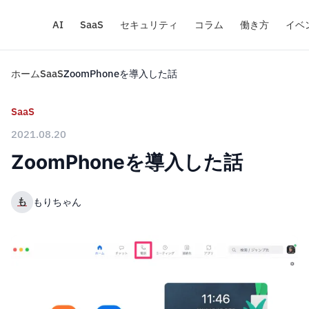
AI
SaaS
セキュリティ
コラム
働き方
イベ
ホーム
SaaS
ZoomPhoneを導入した話
SaaS
2021.08.20
ZoomPhoneを導入した話
も
もりちゃん