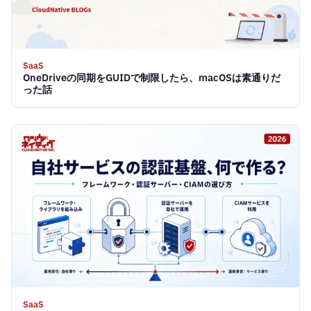
SaaS
OneDriveの同期をGUIDで制限したら、macOSは素通りだ
った話
SaaS