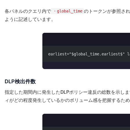
各パネルのクエリ内で
のトークンが参照さ
・global_time
ように記述しています。
earliest="$global_time.earliest$" l
DLP検出件数
指定した期間内に発生したDLPポリシー違反の総数を示し
ィがどの程度発生しているかのボリューム感を把握するため