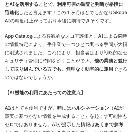
とAIを活用することで、利用可否の調査と判断が格段に
迅速化
したと言えます！この１ヶ月ほどでもかなりSkope
AIの精度は上がっており今後に期待できそうです。
App Catalogによる客観的なスコア評価と、AIによる瞬時
の情報特定により、手作業で一つひとつ調べる手間が大幅
に削減されました。これにより、担当者はより戦略的なセ
キュリティ管理に時間を割くことができ、
他の業務と並行
して取り組んでいる方でも、無理なく効率的に運用
できる
のではないでしょうか。
【AI機能の利用にあたっての注意点】
AIはとても便利ですが、時には
ハルシネーション
（AIが
事実に基づかない情報を生成すること）を起こす可能性も
ゼロではありません。AIが提示した情報は
あくまで参考