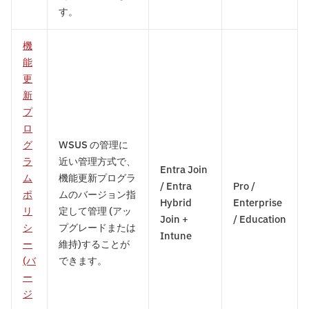
す。
機
能
更
新
プ
ロ
グ
WSUS の管理に
ラ
近い管理方式で、
Entra Join
ム
機能更新プログラ
/ Entra
Pro /
ポ
ムのバージョン指
Hybrid
Enterprise
リ
定して管理 (アッ
Join +
/ Education
シ
プグレードまたは
Intune
ー
維持)することが
(バ
できます。
ー
ジ