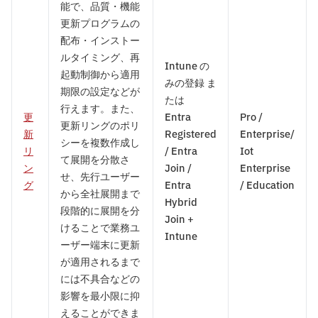
能で、品質・機能
更新プログラムの
配布・インストー
ルタイミング、再
Intune の
起動制御から適用
みの登録 ま
期限の設定などが
たは
行えます。また、
更
Entra
Pro /
更新リングのポリ
新
Registered
Enterprise/
シーを複数作成し
リ
/ Entra
Iot
て展開を分散さ
ン
Join /
Enterprise
せ、先行ユーザー
グ
Entra
/ Education
から全社展開まで
Hybrid
段階的に展開を分
Join +
けることで業務ユ
Intune
ーザー端末に更新
が適用されるまで
には不具合などの
影響を最小限に抑
えることができま