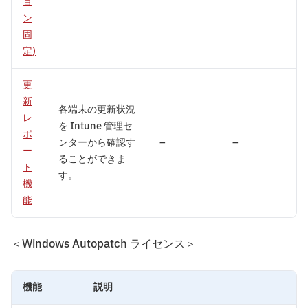
ョ
ン
固
定)
更
新
各端末の更新状況
レ
を Intune 管理セ
ポ
ンターから確認す
–
–
ー
ることができま
ト
す。
機
能
＜Windows Autopatch ライセンス＞
機能
説明