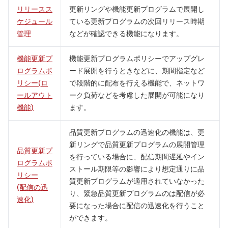
リリースス
更新リングや機能更新プログラムで展開し
ケジュール
ている更新プログラムの次回リリース時期
管理
などが確認できる機能になります。
機能更新プ
機能更新プログラムポリシーでアップグレ
ログラムポ
ード展開を行うときなどに、期間指定など
リシー(ロ
で段階的に配布を行える機能で、ネットワ
ールアウト
ーク負荷などを考慮した展開が可能になり
機能)
ます。
品質更新プログラムの迅速化の機能は、更
新リングで品質更新プログラムの展開管理
品質更新プ
を行っている場合に、配信期間遅延やイン
ログラムポ
ストール期限等の影響により想定通りに品
リシー
質更新プログラムが適用されていなかった
(配信の迅
り、緊急品質更新プログラムのは配信が必
速化)
要になった場合に配信の迅速化を行うこと
ができます。