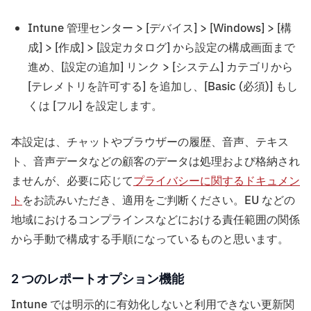
Intune 管理センター > [デバイス] > [Windows] > [構
成] > [作成] > [設定カタログ] から設定の構成画面まで
進め、[設定の追加] リンク > [システム] カテゴリから
[テレメトリを許可する] を追加し、[Basic (必須)] もし
くは [フル] を設定します。
本設定は、チャットやブラウザーの履歴、音声、テキス
ト、音声データなどの顧客のデータは処理および格納され
ませんが、必要に応じて
プライバシーに関するドキュメン
ト
をお読みいただき、適用をご判断ください。EU などの
地域におけるコンプラインスなどにおける責任範囲の関係
から手動で構成する手順になっているものと思います。
2 つのレポートオプション機能
Intune では明示的に有効化しないと利用できない更新関