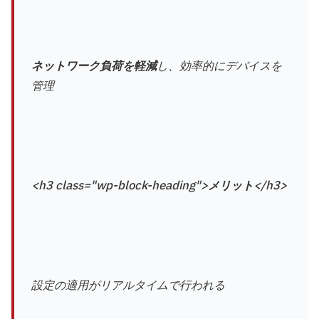
ネットワーク負荷を軽減
し、効率的にデバイスを
管理
<h3 class="wp-block-heading">
メリット
</h3>
設定の適用がリアルタイムで行われる