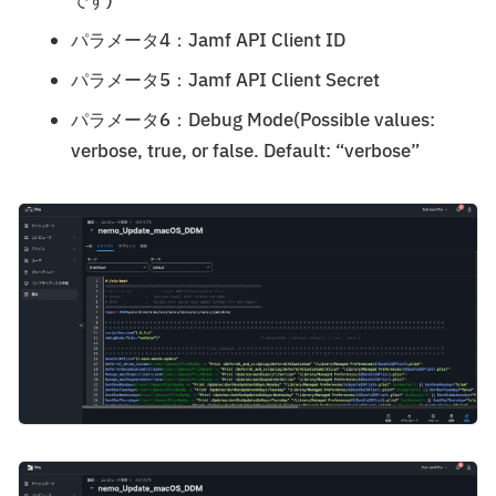
です)
パラメータ4：Jamf API Client ID
パラメータ5：Jamf API Client Secret
パラメータ6：Debug Mode(Possible values:
verbose, true, or false. Default: “verbose”