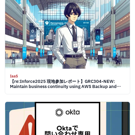
IaaS
【re:Inforce2025 現地参加レポート】GRC304-NEW:
Maintain business continuity using AWS Backup and
Multi-party approval