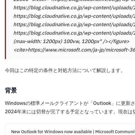
https://blog.cloudnative.co.jp/wp-content/upload
https://blog.cloudnative.co.jp/wp-content/upload
https://blog.cloudnative.co.jp/wp-content/uploa
https://blog.cloudnative.co.jp/wp-content/upload
(max-width: 1200px) 100vw, 1200px" /></figure>
<cite>https://www.microsoft.com/ja-jp/microsoft-3
今回はこの特定の条件と対処方法について解説します。
背景
Windowsの標準メールクライアントが「Outlook」
2024年末には切替が完了する予定となっています。現在
New Outlook for Windows now available | Microsoft Communi