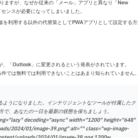
たい場合に限りますが、なぜか従来の「メール」アプリと異なり「New
ライセンスが必要になってしまいました。
版を利用する以外の代替策としてPWAアプリとして設定する方
が、「Outlook」に変更されるという発表がされています。
の条件では無料では利用できないことはあまり知られていません
で含まれるようになりました。インテリジェントなツールが付属したク
方で、あなたの一日を最新の状態を保ちましょう。
ding="lazy" decoding="async" width="1200" height="648"
loads/2024/01/image-39.png" alt="" class="wp-image-
-content/uploads/2024/01/image-39.png 1200w,