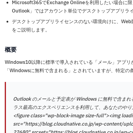
Microsoft365でExchange Onlineを利用し
Outlook」ではアカウント単位でデスクトップアプリ
デスクトップアプリライセンスのない環境向けに、Web
をご説明します。
概要
Windows10以降に標準で導入されている「メール」アプリ
「Windowsに無料で含まれる」とされていますが、特定
Outlook のメールと予定表が Windows に無料
ラス最高のエクスペリエンスを利用して、あなたのやり
<figure class="wp-block-image size-full"><img loa
src="https://blog.cloudnative.co.jp/wp-content/up
22680" srcset="https://blog.cloudnative.co.jp/wp