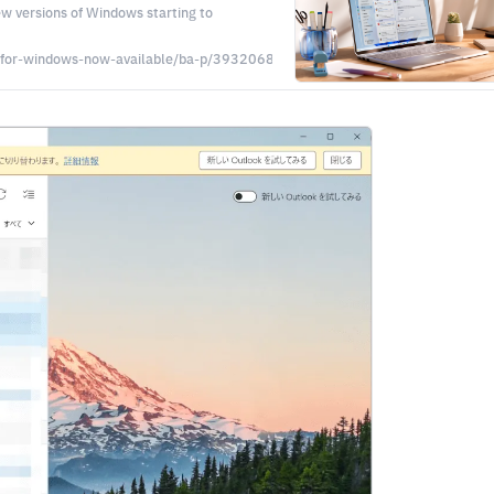
ew versions of Windows starting to
k-for-windows-now-available/ba-p/3932068