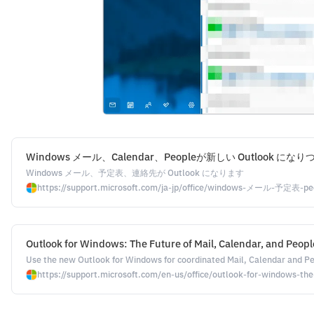
Windows メール、Calendar、Peopleが新しい Outlook になりつつあ
Windows メール、予定表、連絡先が Outlook になります
https://support.microsoft.com/ja-jp/office/windows-メール-予
Outlook for Windows: The Future of Mail, Calendar, and Peop
Use the new Outlook for Windows for coordinated Mail, Calendar and P
https://support.microsoft.com/en-us/office/outlook-for-windows