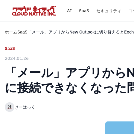
AI
SaaS
セキュリティ
コ
ホーム
SaaS
「メール」アプリからNew Outlookに切り替えるとExch
SaaS
2024.01.26
「メール」アプリからNew 
に接続できなくなった
け
けーはっく