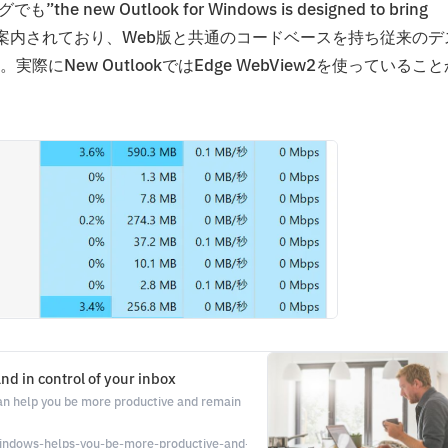
new Outlook for Windows is designed to bring
 codebases”と案内されており、Web版と共通のコードベースを持ち従来の
New OutlookではEdge WebView2を使っていること
d in control of your inbox
can help you be more productive and remain
indows-helps-you-be-more-productive-and-in-control-of-your-inbox