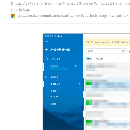
&nbsp; Available for free in the Microsoft Store on Windows 11 and in n
ship.&nbsp;
https://techcommunity.microsoft.com/t5/outlook-blog/new-outloo