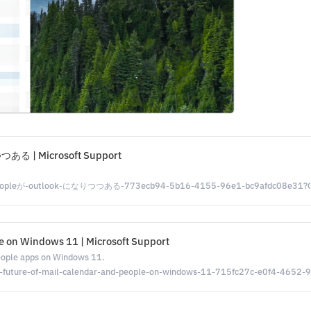
る | Microsoft Support
定表-peopleが-outlook-になりつつある-773ecb94-5b16-4155-96e1-bc9afdc08e31?O
le on Windows 11 | Microsoft Support
eople apps on Windows 11.
-the-future-of-mail-calendar-and-people-on-windows-11-715fc27c-e0f4-465