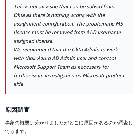
This is not an issue that can be solved from
Okta as there is nothing wrong with the
assignment configuration. The problematic MS
license must be removed from AAD username
assigned license.
We recommend that the Okta Admin to work
with their Azure AD Admin user and contact
Microsoft Support Team as necessary for
further issue investigation on Microsoft product
side
原因調査
事象の概要は分かりましたがどこに原因があるのか調査し
てみます。