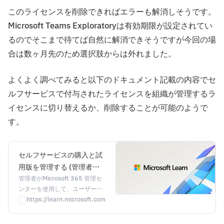
このライセンスを削除できればエラーも解消しそうです。
Microsoft Teams Exploratoryは有効期限が設定されてい
るのでそこまで待てば自然に解消できそうですが今回の場
合は数ヶ月先のため選択肢からは外れました。
よくよく調べてみると以下のドキュメント記載の内容でセ
ルフサービスで付与されたライセンスを組織が管理するラ
イセンスに切り替えるか、削除することが可能のようで
す。
セルフサービスの購入と試
用版を管理する (管理者向
け)
管理者がMicrosoft 365 管理セ
ンターを使用して、ユーザーが
organizationで行ったセルフサ
https://learn.microsoft.com/ja-jp/microsoft-365/commerce/subscri
ービス購入や試用版を管理する
方法について説明します。