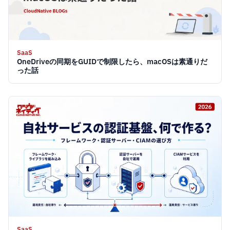
SaaS
OneDriveの同期をGUIDで制限したら、macOSは素通りだ
った話
SaaS