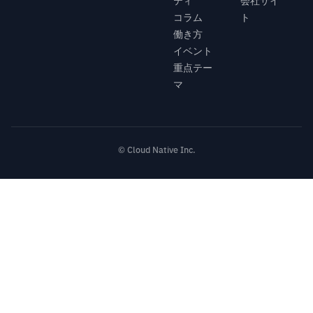
ティ
会社サイ
コラム
ト
働き方
イベント
重点テー
マ
© Cloud Native Inc.