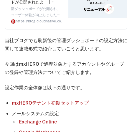
ドが公開されたよ！ |
CloudNative BLOGs
新ダッシュボードが公開され、
ユーザー体験が向上しました。
新機能や設定方法、mxHEROの
https://blog.cloudnative.co.jp/16056/
基本について解説します。
当社ブログでも刷新後の管理ダッシュボードの設定方法に
関して連載形式で紹介していこうと思います。
今回はmxHEROで処理対象とするアカウントやグループ
の登録や管理方法についてご紹介します。
設定作業の全体像は以下の通りです。
mxHEROテナント初期セットアップ
メールシステムの設定
Exchange Online