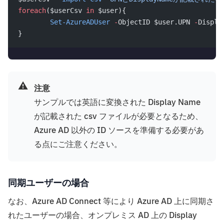
foreach
($userCsv 
in
 $user){
	Set-AzureADUser
 -
ObjectID $user.UPN 
-
Displa
}
⚠️
注意
サンプルでは英語に変換された Display Name
が記載された csv ファイルが必要となるため、
Azure AD 以外の ID ソースを準備する必要があ
る点にご注意ください。
同期ユーザーの場合
なお、Azure AD Connect 等により Azure AD 上に同期さ
れたユーザーの場合、オンプレミス AD 上の Display