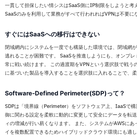
一貫して担保したい情シスはSaaS側にIP制限をしようと考
SaaSのみを利用して業務がすべて行われればVPNは不要
すぐにはSaaSへの移行はできない
閉域網内にシステムを一度でも構築した環境では、閉域網が
逃れることが困難です。 SaaSを推進しようにも、オンプ
常に戦い続けます。 この過渡期をVPNという選択肢で戦うのではなく、S
に基づいた製品を導入することを選択肢に入れることで、
Software-Defined Perimeter(SDP)って？
SDPは「境界線（Perimeter）をソフトウェア上、Ia
御に関わる設定を柔軟に動的に変更して安全にデータを転送す
ィの増減が行い易くなります。 また、システムがAWSに
イを複数配置できるためハイブリッドクラウド環境にも適し