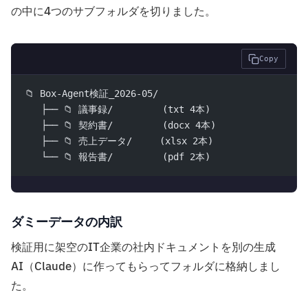
の中に4つのサブフォルダを切りました。
Copy
📁 Box-Agent検証_2026-05/
   ├── 📁 議事録/         (txt 4本)
   ├── 📁 契約書/         (docx 4本)
   ├── 📁 売上データ/     (xlsx 2本)
   └── 📁 報告書/         (pdf 2本)
ダミーデータの内訳
検証用に架空のIT企業の社内ドキュメントを別の生成
AI（Claude）に作ってもらってフォルダに格納しまし
た。