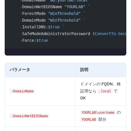
    -
DomainNetBIOSName 
"YOURLAB"
 `
    -
ForestMode 
"WinThreshold"
 `
    -
DomainMode 
"WinThreshold"
 `
    -
InstallDNS:
$true
 `
    -
SafeModeAdministratorPassword (
ConvertTo-Secur
    -
Force:
$true
パラメータ
説明
ドメインの FQDN。検
証用なら
で
-DomainName
.local
OK
の
YOURLAB\username
-DomainNetBIOSName
部分
YOURLAB