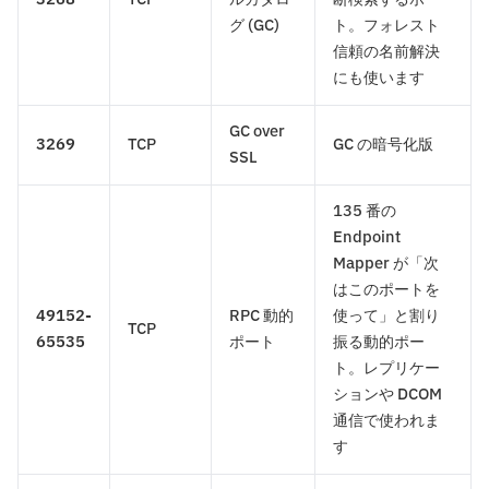
グ (GC)
ト。フォレスト
信頼の名前解決
にも使います
GC over
3269
TCP
GC の暗号化版
SSL
135 番の
Endpoint
Mapper が「次
はこのポートを
49152-
RPC 動的
使って」と割り
TCP
65535
ポート
振る動的ポー
ト。レプリケー
ションや DCOM
通信で使われま
す