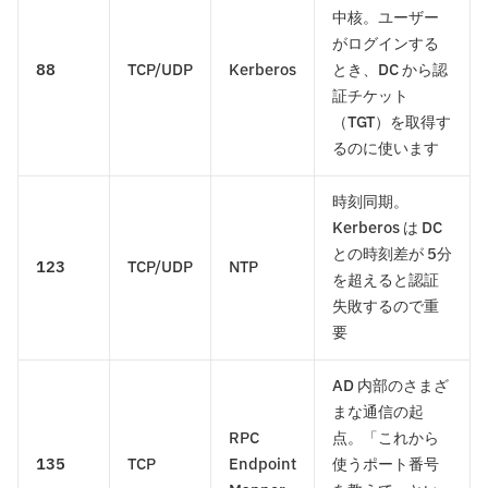
中核。ユーザー
がログインする
88
TCP/UDP
Kerberos
とき、DC から認
証チケット
（TGT）を取得す
るのに使います
時刻同期。
Kerberos は DC
との時刻差が 5分
123
TCP/UDP
NTP
を超えると認証
失敗するので重
要
AD 内部のさまざ
まな通信の起
RPC
点。「これから
135
TCP
Endpoint
使うポート番号