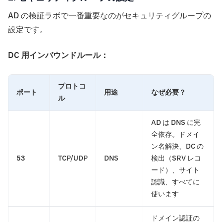
AD の検証ラボで一番重要なのがセキュリティグループの
設定です。
DC 用インバウンドルール：
プロトコ
ポート
用途
なぜ必要？
ル
AD は DNS に完
全依存。ドメイ
ン名解決、DC の
53
TCP/UDP
DNS
検出（SRV レコ
ード）、サイト
認識、すべてに
使います
ドメイン認証の