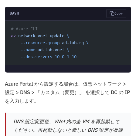
BASH
Copy
# Azure CLI
az
 network
 vnet
 update
 \
    --resource-group
 ad-lab-rg
 \
    --name
 ad-lab-vnet
 \
    --dns-servers
 10.0.1.10
Azure Portal から設定する場合は、仮想ネットワーク >
設定 > DNS > 「カスタム（変更）」 を選択して DC の IP
を入力します。
DNS 設定変更後、VNet 内の全 VM を再起動して
ください。再起動しないと新しい DNS 設定が反映