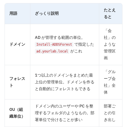
たとえ
用語
ざっくり説明
ると
「会
AD が管理する範囲の単位。
社」の
ドメイン
で指定した
ような
Install-ADDSForest
がこれ
管理区
ad.yourlab.local
画
「グル
1つ以上のドメインをまとめた最
フォレス
ープ会
上位の管理単位。ドメインを作る
ト
社」全
と自動的にフォレストもできる
体
ドメイン内のユーザーや PC を整
部署ご
OU（組
理するフォルダのようなもの。部
との引
織単位）
署単位で分けることが多い
き出し