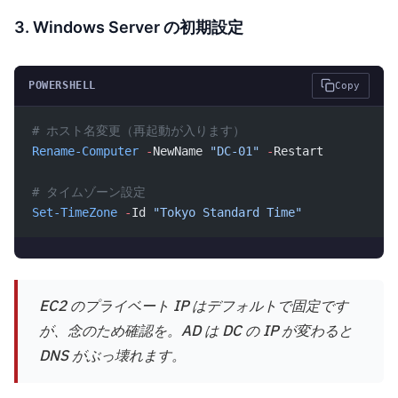
3. Windows Server の初期設定
POWERSHELL
Copy
# ホスト名変更（再起動が入ります）
Rename-Computer
 -
NewName 
"DC-01"
 -
Restart
# タイムゾーン設定
Set-TimeZone
 -
Id 
"Tokyo Standard Time"
EC2 のプライベート IP はデフォルトで固定です
が、念のため確認を。AD は DC の IP が変わると
DNS がぶっ壊れます。