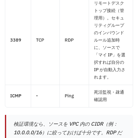
リモートデスク
トップ接続（管
理用）。セキュ
リティグループ
のインバウンド
3389
TCP
RDP
ルール追加時
に、ソースで
「マイ IP」を選
択すれば自分の
IP が自動入力さ
れます。
死活監視・疎通
ICMP
-
Ping
確認用
検証環境なら、ソースを VPC 内の CIDR（例：
10.0.0.0/16）に絞っておけば十分です。RDP だ