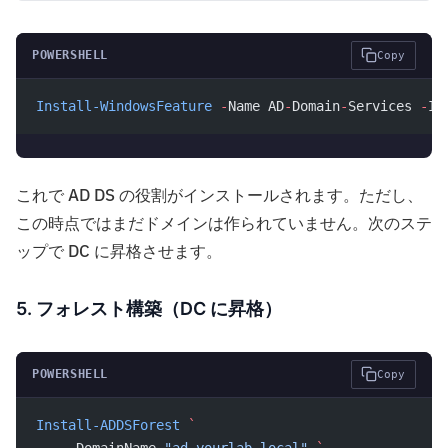
POWERSHELL
Copy
Install-WindowsFeature
 -
Name AD
-
Domain
-
Services 
-
In
これで AD DS の役割がインストールされます。ただし、
この時点ではまだドメインは作られていません。次のステ
ップで DC に昇格させます。
5. フォレスト構築（DC に昇格）
POWERSHELL
Copy
Install-ADDSForest
 `
    -
DomainName 
"ad.yourlab.local"
 `