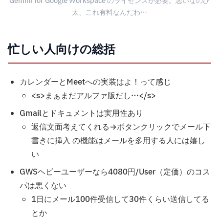
Gemini for Google Workspace のライセンスが必要。悪いなのび
太、これ有料なんだわ…
忙しい人向けの総括
カレンダーとMeetへの実装はよ！って感じ
<s>まぁまだアルファ版だし…</s>
Gmailとドキュメントは実用性あり
返信文面考えてくれる→ボタンクリックでメール下
書きに挿入 の機能はメールを多用する人には嬉し
い
GWSヘビーユーザーなら4080円/User（定価）のコス
パは悪くない
1日にメール100件受信して30件くらい送信してる
とか