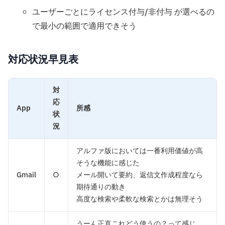
ユーザーごとにライセンス付与/非付与 が選べるの
で最小の範囲で適用できそう
対応状況早見表
対
応
App
所感
状
況
アルファ版においては一番利用価値が高
そうな機能に感じた
Gmail
○
メール開いて要約、返信文作成程度なら
期待通りの動き
高度な検索や柔軟な検索とかは無理そう
うーん正直これどう使うの？って感じ