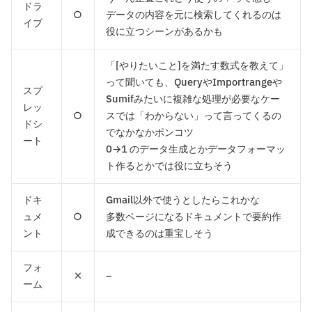
ドラ
○
データの内容を元に検索してくれるのは
イブ
役に立つシーンがあるかも
「[やりたいこと]を満たす数式を教えて」
って聞いても、QueryやImportrangeや
スプ
Sumifみたいに複雑な処理が必要なケー
レッ
○
スでは「わからない」って言ってくるの
ドシ
でなかなかポンコツ
ート
0→1 のデータ生成とかデータフォーマッ
ト作るとかでは役に立ちそう
ドキ
Gmail以外で使うとしたらこれかな
ュメ
○
多数ページになるドキュメントで要約作
ント
成できるのは重宝しそう
フォ
×
–
ーム