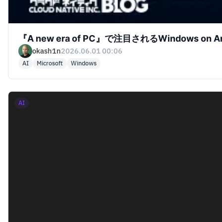
『A new era of PC』で注目されるWindows
okash1n
2026.06.01 00:06
AI
Microsoft
Windows
AI