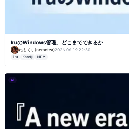
IruのWindows管理、どこまでできるか
ねもてぃ(nemotea)
2026.06.19 22:30
Iru
Kandji
MDM
AI