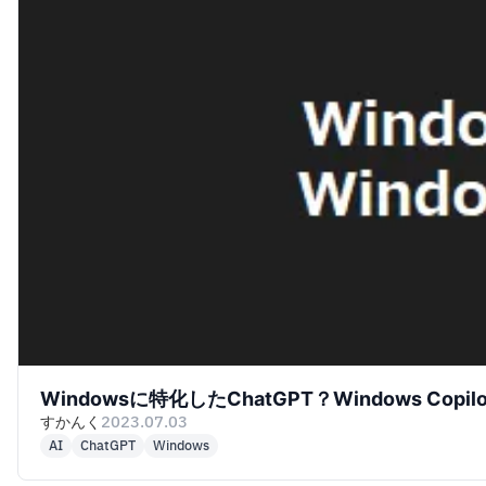
Windowsに特化したChatGPT？Windows Cop
すかんく
2023.07.03
AI
ChatGPT
Windows