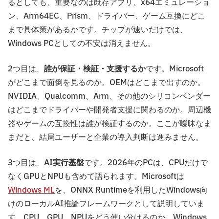
るとしても、重要なのは既存アプリ、x64エミュレーショ
ン、Arm64EC、Prism、ドライバー、ゲーム互換にどこ
まで具体策があるかです。チップが速いだけでは、
Windows PCとしての不安は消えません。
2つ目は、
誰が保証・検証・支援するか
です。Microsoft
がどこまで面倒を見るのか。OEMはどこまで出すのか。
NVIDIA、Qualcomm、Arm、その他のシリコンベンダー
はどこまでドライバーや開発者支援に関わるのか。周辺機
器やゲームの互換性は誰が検証するのか。ここが曖昧なま
まだと、結局ユーザーと企業の導入判断は進みません。
3つ目は、
AI実行基盤
です。2026年のPCは、CPUだけで
なくGPUとNPUも含めて語られます。Microsoftは
Windows ML
を、ONNX Runtimeを利用したWindows向
けのローカルAI推論フレームワークとして説明していま
す。CPU、GPU、NPUをどう使い分けるのか、Windows