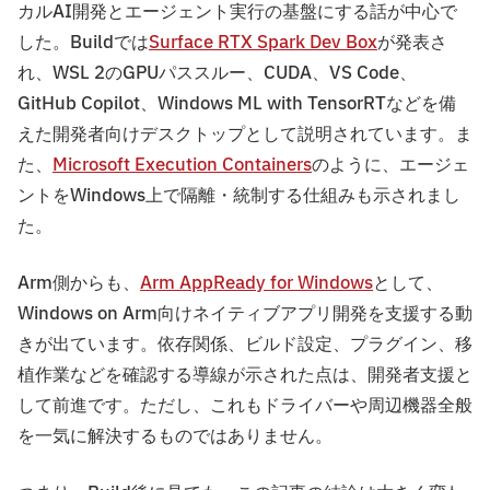
カルAI開発とエージェント実行の基盤にする話が中心で
した。Buildでは
Surface RTX Spark Dev Box
が発表さ
れ、WSL 2のGPUパススルー、CUDA、VS Code、
GitHub Copilot、Windows ML with TensorRTなどを備
えた開発者向けデスクトップとして説明されています。ま
た、
Microsoft Execution Containers
のように、エージェ
ントをWindows上で隔離・統制する仕組みも示されまし
た。
Arm側からも、
Arm AppReady for Windows
として、
Windows on Arm向けネイティブアプリ開発を支援する動
きが出ています。依存関係、ビルド設定、プラグイン、移
植作業などを確認する導線が示された点は、開発者支援と
して前進です。ただし、これもドライバーや周辺機器全般
を一気に解決するものではありません。