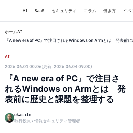
AI
SaaS
セキュリティ
コラム
働き方
イベ
ホーム
AI
『A new era of PC』で注目されるWindows on Armとは 
AI
2026.06.01 00:06
(更新: 2026.06.04 09:00)
『A new era of PC』で注目さ
れるWindows on Armとは 発
表前に歴史と課題を整理する
okash1n
執行役員 / 情報セキュリティ管理者