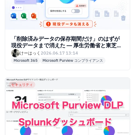
「削除済みデータの保存期間だけ」のはずが
現役データまで消えた — 厚生労働省と東芝の
インシデントよりMicrosoft Purview アイテ
けーはっく
2026.06.17 13:14
ム保持ポリシーの仕様を読み解く
Microsoft 365
Microsoft Purview コンプライアンス
セキュリティ