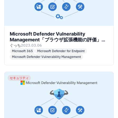
Microsoft Defender Vulnerability
Management「ブラウザ拡張機能の評価」を
試してみた
ぐっち
2023.03.06
Microsoft 365
Microsoft Defender for Endpoint
Microsoft Defender Vulnerability Management
セキュリティ