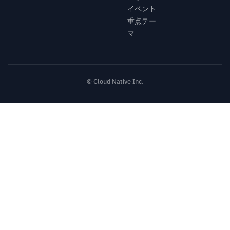
イベント
重点テー
マ
© Cloud Native Inc.