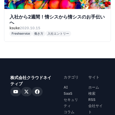
入社から2週間！情シスから情シスのお手伝い
へ
ksuke
2020.10.15
Freshservice
働き方
入社エントリー
株式会社クラウドネイ
カテゴリ
サイト
ティブ
AI
ホーム
SaaS
検索
セキュリ
RSS
ティ
会社サイ
コラム
ト