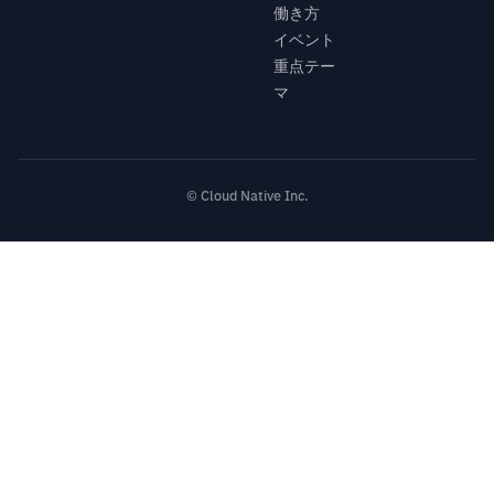
働き方
イベント
重点テー
マ
© Cloud Native Inc.