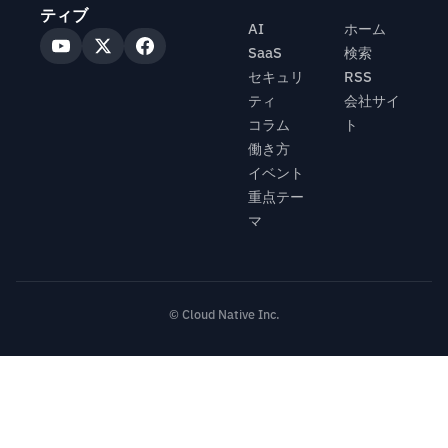
ティブ
AI
ホーム
SaaS
検索
セキュリ
RSS
ティ
会社サイ
コラム
ト
働き方
イベント
重点テー
マ
© Cloud Native Inc.