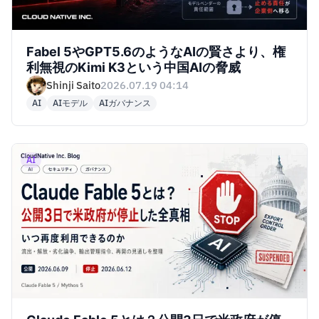
Fabel 5やGPT5.6のようなAIの賢さより、権
利無視のKimi K3という中国AIの脅威
Shinji Saito
2026.07.19 04:14
AI
AIモデル
AIガバナンス
AI