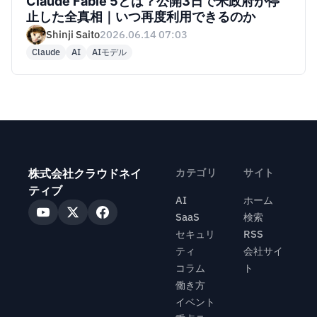
Claude Fable 5とは？公開3日で米政府が停
止した全真相｜いつ再度利用できるのか
Shinji Saito
2026.06.14 07:03
Claude
AI
AIモデル
株式会社クラウドネイ
カテゴリ
サイト
ティブ
AI
ホーム
SaaS
検索
セキュリ
RSS
ティ
会社サイ
コラム
ト
働き方
イベント