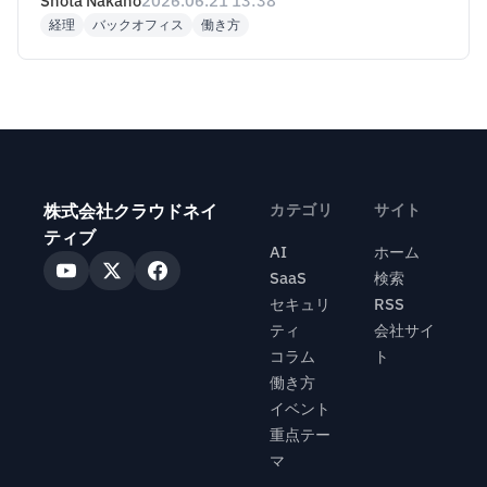
Shota Nakano
2026.06.21 13:38
経理
バックオフィス
働き方
株式会社クラウドネイ
カテゴリ
サイト
ティブ
AI
ホーム
SaaS
検索
セキュリ
RSS
ティ
会社サイ
コラム
ト
働き方
イベント
重点テー
マ