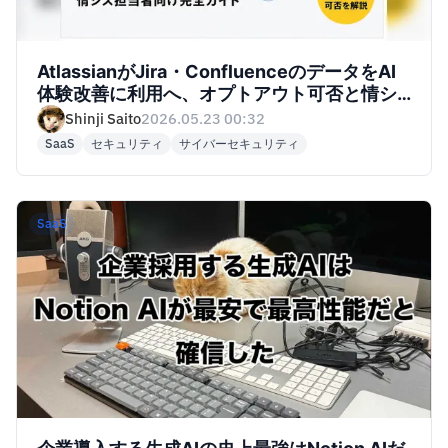
AtlassianがJira・ConfluenceのデータをAI
体験改善に利用へ、オプトアウト可否と情シ
スの対処法
Shinji Saito
2026.05.23 00:32
SaaS
セキュリティ
サイバーセキュリティ
SaaS