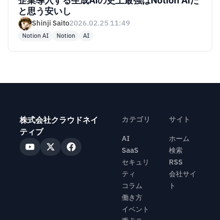
企業導入する生成AIの史上最強はNotion AIだ
と思う安いし
Shinji Saito
2026.02.25 11:49
Notion AI
Notion
AI
株式会社クラウドネイ
カテゴリ
サイト
ティブ
AI
ホーム
SaaS
検索
セキュリ
RSS
ティ
会社サイ
コラム
ト
働き方
イベント