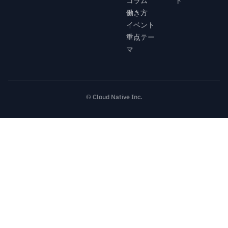
コラム
ト
働き方
イベント
重点テー
マ
© Cloud Native Inc.