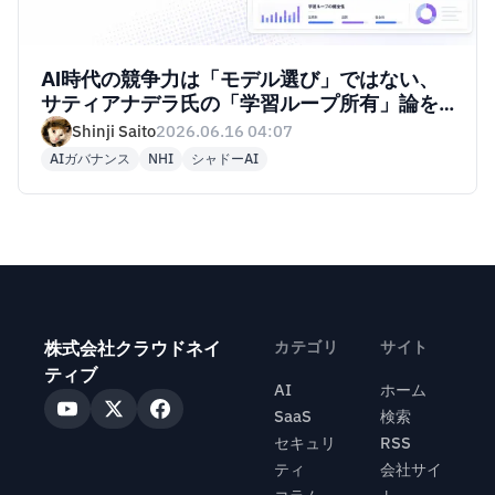
AI時代の競争力は「モデル選び」ではない、
サティアナデラ氏の「学習ループ所有」論を
読み解く
Shinji Saito
2026.06.16 04:07
AIガバナンス
NHI
シャドーAI
株式会社クラウドネイ
カテゴリ
サイト
ティブ
AI
ホーム
SaaS
検索
セキュリ
RSS
ティ
会社サイ