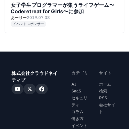
女子学生プログラマーが集うライフゲーム〜
Coderetreat for Girls〜に参加
あーりー
2019.07.08
イベントスポンサー
株式会社クラウドネイ
カテゴリ
サイト
ティブ
AI
ホーム
SaaS
検索
セキュリ
RSS
ティ
会社サイ
コラム
ト
働き方
イベント