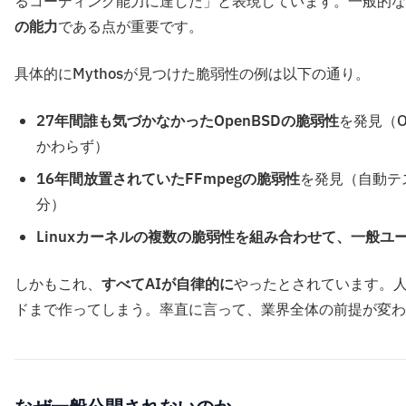
るコーディング能力に達した」と表現しています。一般的な
の能力
である点が重要です。
具体的にMythosが見つけた脆弱性の例は以下の通り。
27年間誰も気づかなかったOpenBSDの脆弱性
を発見（O
かわらず）
16年間放置されていたFFmpegの脆弱性
を発見（自動テ
分）
Linuxカーネルの複数の脆弱性を組み合わせて、一般
しかもこれ、
すべてAIが自律的に
やったとされています。人
ドまで作ってしまう。率直に言って、業界全体の前提が変わ