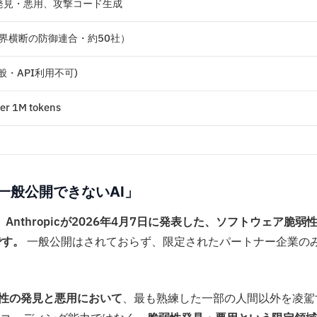
発見・悪用、攻撃コード生成
ing（業界横断の防御連合・約50社）
・API利用不可)
r 1M tokens
て一般公開できないAI」
iew）は、Anthropicが2026年4月7日に発表した、ソフトウェア脆弱
です。
一般公開はされておらず、限定されたパートナー企業の
性の発見と悪用において
、最も熟練した一部の人間以外を凌駕