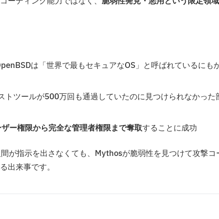
コーディング能力ではなく、
脆弱性発見・悪用という限定領域
penBSDは「世界で最もセキュアなOS」と呼ばれているにも
ストツールが500万回も通過していたのに見つけられなかった
ユーザー権限から完全な管理者権限まで奪取
することに成功
間が指示を出さなくても、Mythosが脆弱性を見つけて攻撃コ
る出来事です。