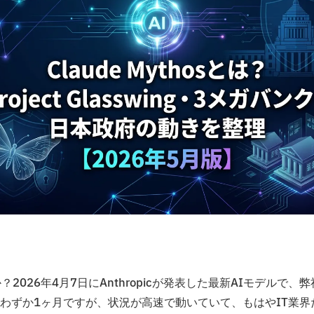
026年4月7日にAnthropicが発表した最新AIモデルで、弊
わずか1ヶ月ですが、状況が高速で動いていて、もはやIT業界