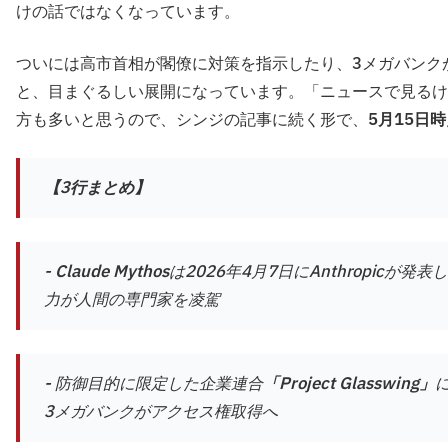
けの話ではなくなっています。
ついには高市首相が閣僚に対策を指示したり、3メガバンク
と、目まぐるしい展開になっています。「ニュースで見るけ
方も多いと思うので、シンジの記事に続く形で、
5月15日
【3行まとめ】
-
Claude Mythos
は2026年4月7日にAnthropic
力が人間の専門家を凌駕
- 防御目的に限定した企業連合
「Project Glasswing」
3メガバンクがアクセス権取得へ