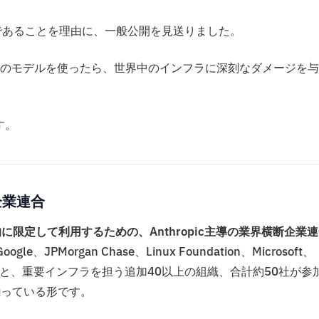
不十分であることを理由に、一般公開を見送りました。
のモデルを使ったら、世界中のインフラに深刻なダメージを与
す。
た企業連合
iewを防御目的に限定して利用するための、Anthropic主導の業界横断企業
gle、JPMorgan Chase、Linux Foundation、Microsoft、
トナー12社と、重要インフラを担う追加40以上の組織、合計約50社が参
揃っている形です。