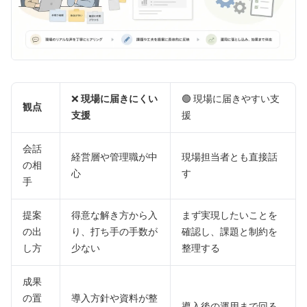
❌
現場に届きにくい
🟢 現場に届きやすい支
観点
支援
援
会話
経営層や管理職が中
現場担当者とも直接話
の相
心
す
手
提案
得意な解き方から入
まず実現したいことを
の出
り、打ち手の手数が
確認し、課題と制約を
し方
少ない
整理する
成果
の置
導入方針や資料が整
導入後の運用まで回る