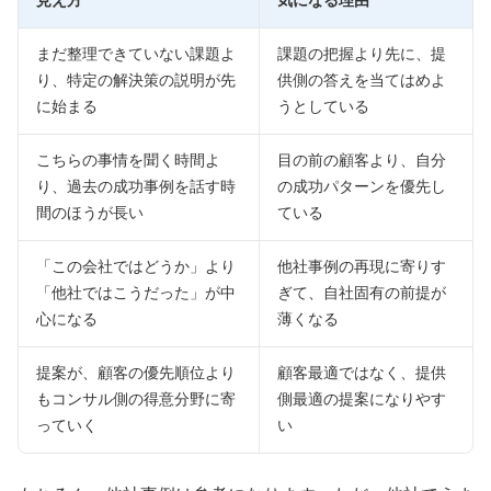
見え方
気になる理由
まだ整理できていない課題よ
課題の把握より先に、提
り、特定の解決策の説明が先
供側の答えを当てはめよ
に始まる
うとしている
こちらの事情を聞く時間よ
目の前の顧客より、自分
り、過去の成功事例を話す時
の成功パターンを優先し
間のほうが長い
ている
「この会社ではどうか」より
他社事例の再現に寄りす
「他社ではこうだった」が中
ぎて、自社固有の前提が
心になる
薄くなる
提案が、顧客の優先順位より
顧客最適ではなく、提供
もコンサル側の得意分野に寄
側最適の提案になりやす
っていく
い