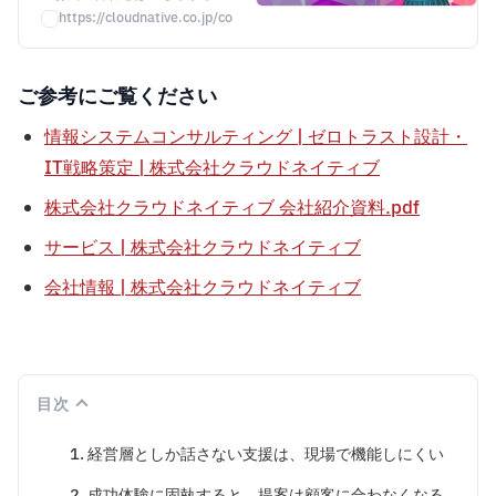
製品・サービスに関するご相
https://cloudnative.co.jp/contact/
談、お見積り、資料請求など、
お気軽にお問い合わせくださ
い。
ご参考にご覧ください
情報システムコンサルティング | ゼロトラスト設計・
IT戦略策定 | 株式会社クラウドネイティブ
株式会社クラウドネイティブ 会社紹介資料.pdf
サービス | 株式会社クラウドネイティブ
会社情報 | 株式会社クラウドネイティブ
目次
1. 経営層としか話さない支援は、現場で機能しにくい
2. 成功体験に固執すると、提案は顧客に合わなくなる