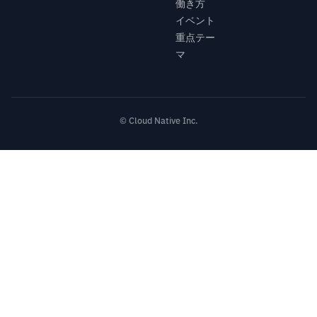
働き方
イベント
重点テー
マ
© Cloud Native Inc.