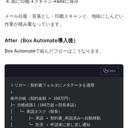
紙に印鑑→スキャン→Boxに保存
メール往復・見落とし・印鑑スキャンと、地味にしんどい
作業が積み重なっています。
After（Box Automate導入後）
Box Automateで組んだフローはこうなります。
Copy
トリガー：契約書フォルダにメタデータを適用
↓
条件分岐（契約金額 > 100万円）
├─ 分岐経路1（100万超＝部長承認）
│   └─ 承認タスク（部長）
│       ├─ 承認 → 契約書_承認済みへ自動移動
│       └─ 拒否 → 申請者に差し戻し通知