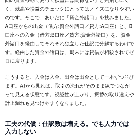
間の資金移動であって損益には関係ない」と判別しにく
く、残高や損益のチェックにとってはノイズになりやすい
のです。そこで、あいだに「資金外諸口」を挟みました。
A口座からの出金（借方:資金外諸口／貸方:A口座）と、B
口座への入金（借方:B口座／貸方:資金外諸口）を、資金
外諸口を経由してそれぞれ独立した仕訳に分解するわけで
す。経由した資金外諸口は、期末には貸借が相殺されてゼ
ロに戻ります。
こうすると、入金は入金、出金は出金として一本ずつ並び
ます。AIから見れば、取引の流れがそのまま線でつなが
って見える状態です。視認性が上がり、振替の取り違えや
計上漏れも見つけやすくなりました。
工夫の代償：仕訳数は増える。でも人力では
入力しない