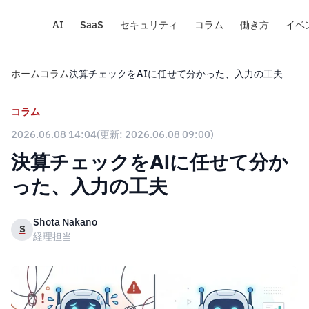
AI
SaaS
セキュリティ
コラム
働き方
イベ
ホーム
コラム
決算チェックをAIに任せて分かった、入力の工夫
コラム
2026.06.08 14:04
(更新: 2026.06.08 09:00)
決算チェックをAIに任せて分か
った、入力の工夫
Shota Nakano
S
経理担当