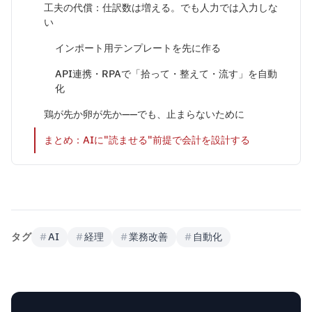
工夫の代償：仕訳数は増える。でも人力では入力しな
い
インポート用テンプレートを先に作る
API連携・RPAで「拾って・整えて・流す」を自動
化
鶏が先か卵が先か——でも、止まらないために
まとめ：AIに"読ませる"前提で会計を設計する
タグ
#
AI
#
経理
#
業務改善
#
自動化