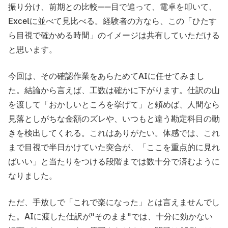
振り分け、前期との比較——目で追って、電卓を叩いて、
Excelに並べて見比べる。経験者の方なら、この「ひたす
ら目視で確かめる時間」のイメージは共有していただける
と思います。
今回は、その確認作業をあらためてAIに任せてみまし
た。結論から言えば、工数は確かに下がります。仕訳の山
を渡して「おかしいところを挙げて」と頼めば、人間なら
見落としがちな金額のズレや、いつもと違う勘定科目の動
きを検出してくれる。これはありがたい。体感では、これ
まで目視で半日かけていた突合が、「ここを重点的に見れ
ばいい」と当たりをつける段階までは数十分で済むように
なりました。
ただ、手放しで「これで楽になった」とは言えませんでし
た。AIに渡した仕訳が"そのまま"では、十分に効かない