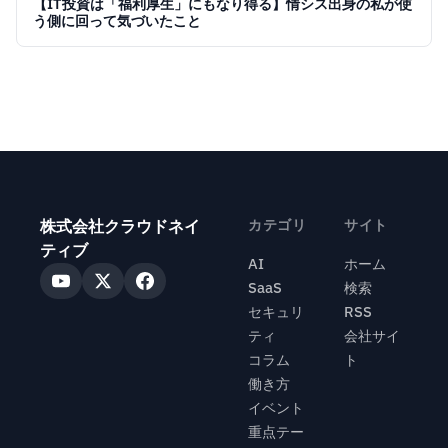
【IT投資は「福利厚生」にもなり得る】情シス出身の私が使
う側に回って気づいたこと
株式会社クラウドネイ
カテゴリ
サイト
ティブ
AI
ホーム
SaaS
検索
セキュリ
RSS
ティ
会社サイ
コラム
ト
働き方
イベント
重点テー