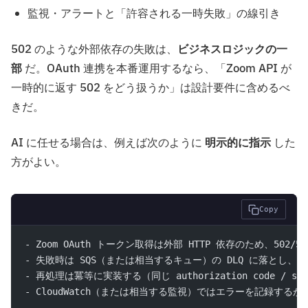
監視・アラートと「許容される一時失敗」の線引き
502 のような外部依存の失敗は、
ビジネスロジックの一
部
だ。OAuth 連携を本番運用するなら、「Zoom API が
一時的に返す 502 をどう扱うか」は設計要件に含めるべ
きだ。
AI に任せる場合は、例えば次のように
明示的に指示
した
方がよい。
Copy
- Zoom OAuth トークン取得は外部 HTTP 依存のため、502/
- 失敗時は SQS（または相当するキュー）の DLQ に落とし、
- 再処理は冪等に実装する（同じ authorization code / 
- CloudWatch（または相当する監視）ではエラーを記録す