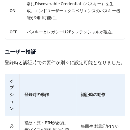
常にDiscoverable Credential（パスキー）を生
ON
成。エンドユーザーエクスペリエンスのパスキー機
能が利用可能に。
OFF
パスキーとレガシーU2Fクレデンシャルが混在。
ユーザー検証
登録時と認証時での要件が別々に設定可能となりました。
オ
プ
シ
登録時の動作
認証時の動作
ョ
ン
指紋・顔・PINが必須。
必
毎回生体認証/PINが
デバイスが非対応なら登