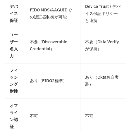
デバ
Device Trust / デバ
FIDO MDS/AAGUIDで
イス
イス保証ポリシー
の認証器制御が可能
保証
と連携
ユー
ザー
不要（Discoverable
不要（Okta Verify
名入
Credential）
が保持）
力
フィ
ッシ
あり（Okta独自実
あり（FIDO2標準）
ング
装）
耐性
オフ
ライ
不可
不可
ン認
証