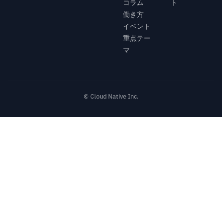
コラム
ト
働き方
イベント
重点テー
マ
© Cloud Native Inc.