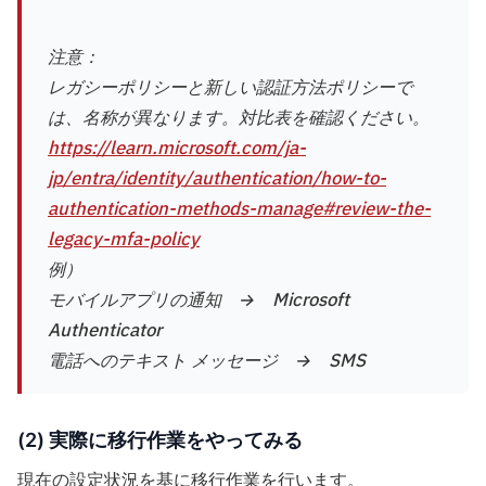
注意：
レガシーポリシーと新しい認証方法ポリシーで
は、名称が異なります。対比表を確認ください。
https://learn.microsoft.com/ja-
jp/entra/identity/authentication/how-to-
authentication-methods-manage#review-the-
legacy-mfa-policy
例）
モバイルアプリの通知 → Microsoft
Authenticator
電話へのテキスト メッセージ → SMS
(2) 実際に移行作業をやってみる
現在の設定状況を基に移行作業を行います。