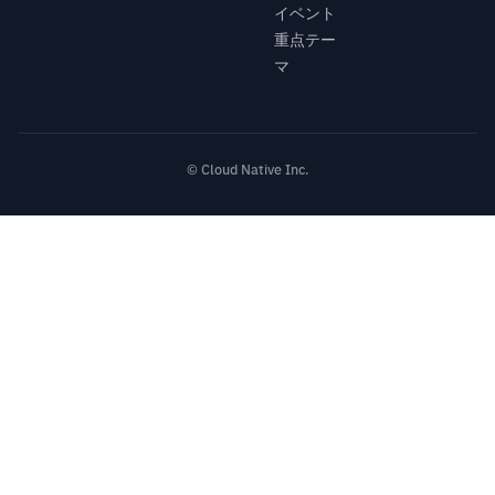
イベント
重点テー
マ
© Cloud Native Inc.