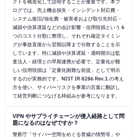
クトを構造化して説明することが重要です。本ブ
ログでは、売上機会損失・インシデント対応費・
システム復旧/強化費・被害者および取引先対応・
減損や決算遅延などの会計影響・信用毀損という 6
つのコスト分類に整理し、それぞれ確定タイミン
グが事故直後から翌期以降まで分散することを示
しています。特に減損や決算遅延・適時開示は監
査法人・経理との早期連携が必要で、定量化が難
しい信用毀損は「定量化困難な前提」として明示
するのが実務的です。NIST IR 8286 Rev.1 の考え
方を使い、サイバーリスクを事業の言葉に翻訳し
て経営判断につなげる枠組みが参考になります。
VPN やサプライチェーンが侵入経路として問
題になるのはなぜですか？
警察庁「サイバー空間をめぐる脅威の情勢等」や