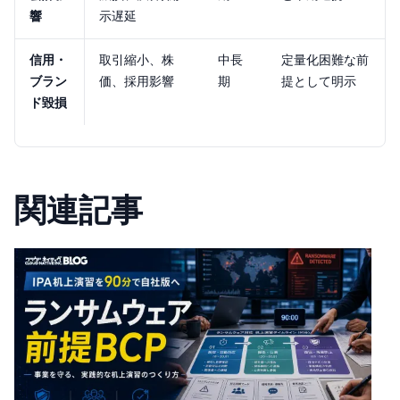
響
示遅延
信用・
取引縮小、株
中長
定量化困難な前
ブラン
価、採用影響
期
提として明示
ド毀損
関連記事