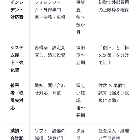
インシ
フォレンジッ
事故
初動で外部費用
デント
ク・外部専門
直
の上限枠を確保
対応費
家・法務・広報
後〜
数か
月
システ
再構築、設定見
復旧
「復旧」と「恒
ム復
直し、追加投資
期〜
久対策」を分け
旧・強
翌期
て計上
化費
被害
通知、問い合わ
漏え
件数 × 単価で
者・取
せ対応、補償
い確
試算（漏えい規
引先対
認
模に連動）
応
後〜
長期
減損・
ソフト・設備の
決算
監査法人・経理
会計影
減損、決算/開
期
と早期連携