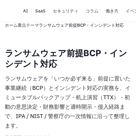
AI
SaaS
セキュリティ
コラム
働き方
イベ
ホーム
重点テーマ
ランサムウェア前提BCP・インシデント対応
ランサムウェア前提BCP・イン
シデント対応
ランサムウェアを「いつか必ず来る」前提に置いた
事業継続（BCP）とインシデント対応の実務を、イ
ミュータブルバックアップ・机上演習（TTX）・初
動の意思決定・財務影響と適時開示・侵入経路ま
で、IPA / NIST / 警察庁の一次情報に沿って整理し
ます。