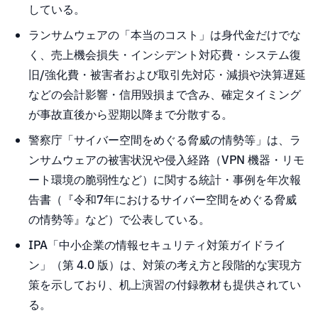
している。
ランサムウェアの「本当のコスト」は身代金だけでな
く、売上機会損失・インシデント対応費・システム復
旧/強化費・被害者および取引先対応・減損や決算遅延
などの会計影響・信用毀損まで含み、確定タイミング
が事故直後から翌期以降まで分散する。
警察庁「サイバー空間をめぐる脅威の情勢等」は、ラ
ンサムウェアの被害状況や侵入経路（VPN 機器・リモ
ート環境の脆弱性など）に関する統計・事例を年次報
告書（『令和7年におけるサイバー空間をめぐる脅威
の情勢等』など）で公表している。
IPA「中小企業の情報セキュリティ対策ガイドライ
ン」（第 4.0 版）は、対策の考え方と段階的な実現方
策を示しており、机上演習の付録教材も提供されてい
る。