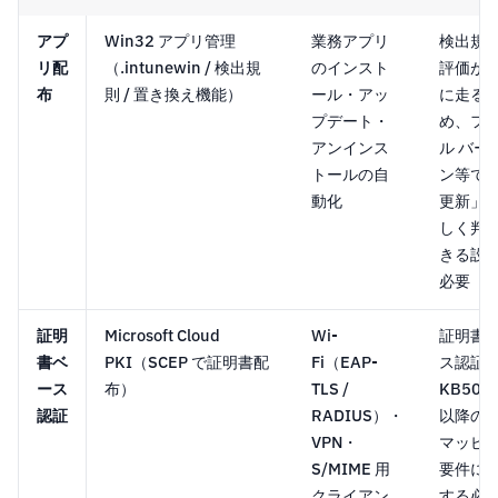
アプ
Win32 アプリ管理
業務アプリ
検出規
リ配
（.intunewin / 検出規
のインスト
評価が
布
則 / 置き換え機能）
ール・アッ
に走る
プデート・
め、フ
アンインス
ル バー
トールの自
ン等で
動化
更新」
しく判
きる設
必要
証明
Microsoft Cloud
Wi-
証明書
書ベ
PKI（SCEP で証明書配
Fi（EAP-
ス認証
ース
布）
TLS /
KB501
認証
RADIUS）・
以降の
VPN・
マッピ
S/MIME 用
要件に
クライアン
する必