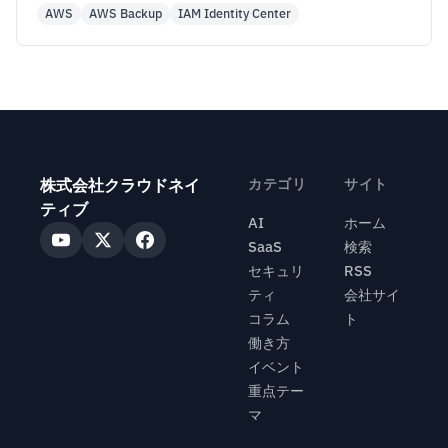
party approval
AWS
AWS Backup
IAM Identity Center
株式会社クラウドネイ
カテゴリ
サイト
ティブ
AI
ホーム
SaaS
検索
セキュリ
RSS
ティ
会社サイ
コラム
ト
働き方
イベント
重点テー
マ