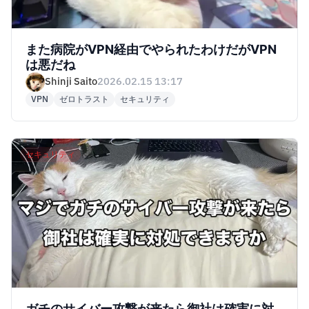
また病院がVPN経由でやられたわけだがVPN
は悪だね
Shinji Saito
2026.02.15 13:17
VPN
ゼロトラスト
セキュリティ
セキュリティ
ガチのサイバー攻撃が来たら御社は確実に対