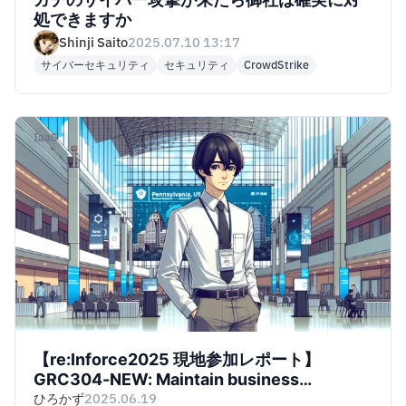
処できますか
Shinji Saito
2025.07.10 13:17
サイバーセキュリティ
セキュリティ
CrowdStrike
IaaS
【re:Inforce2025 現地参加レポート】
GRC304-NEW: Maintain business
continuity using AWS Backup and Multi-
ひろかず
2025.06.19