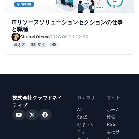
ITリソースソリューションセクションの仕事
と職種
Shuhei Otomo
2026.06.21 12:05
働き方
運用支援
IRS
株式会社クラウドネイ
カテゴリ
サイト
ティブ
AI
ホーム
SaaS
検索
セキュリ
RSS
ティ
会社サイ