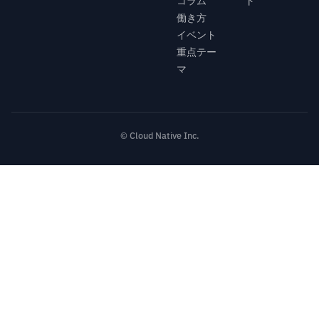
コラム
ト
働き方
イベント
重点テー
マ
© Cloud Native Inc.